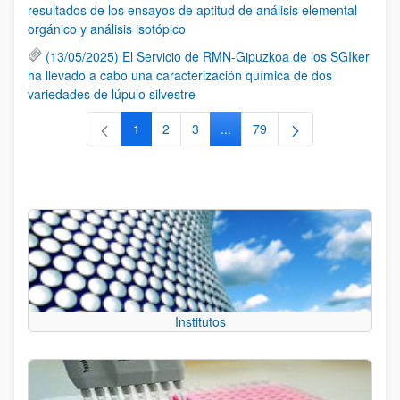
resultados de los ensayos de aptitud de análisis elemental
orgánico y análisis isotópico
(13/05/2025) El Servicio de RMN-Gipuzkoa de los SGIker
ha llevado a cabo una caracterización química de dos
variedades de lúpulo silvestre
1
2
3
...
79
Página
Página
Página
Páginas intermedias Use TAB 
Página
Institutos