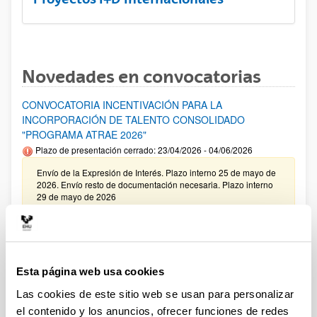
Novedades en convocatorias
CONVOCATORIA INCENTIVACIÓN PARA LA
INCORPORACIÓN DE TALENTO CONSOLIDADO
"PROGRAMA ATRAE 2026"
Plazo de presentación cerrado: 23/04/2026 - 04/06/2026
Envío de la Expresión de Interés. Plazo interno 25 de mayo de
2026. Envío resto de documentación necesaria. Plazo interno
29 de mayo de 2026
Ayudas complementarias de movilidad destinadas a
beneficiarios del programa de formación del profesorado
universitario (FPU) 2025
Esta página web usa cookies
Plazo de presentación cerrado: 16/01/2025 - 14/02/2025
Las cookies de este sitio web se usan para personalizar
Convocatoria de ayudas predoctorales: Programa FPU 2024
el contenido y los anuncios, ofrecer funciones de redes
Plazo de presentación cerrado: 17/01/2025 - 14/02/2025