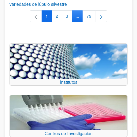
variedades de lúpulo silvestre
1
2
3
...
79
Página
Página
Página
Páginas intermedias Use TAB 
Página
Institutos
Centros de Investigación