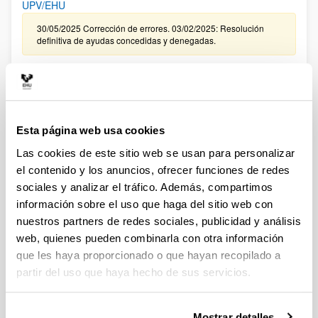
UPV/EHU
30/05/2025 Corrección de errores. 03/02/2025: Resolución
definitiva de ayudas concedidas y denegadas.
CONVOCATORIA, DE TRAMITACIÓN ANTICIPADA, DE
CONTRATACIÓN PARA LA FORMACIÓN DE PERSONAL
INVESTIGADOR EN LA UPV/EHU ASOCIADO A LA
CONVOCATORIA 2024 DE “PROYECTOS DE GENERACIÓN
Esta página web usa cookies
DE CONOCIMIENTO ” DEL MINISTERIO DE CIENCIA,
INNOVACIÓN Y UNIVERSIDADES (FPI 2025)
Las cookies de este sitio web se usan para personalizar
el contenido y los anuncios, ofrecer funciones de redes
09/01/2026. Resolución definitiva de ayudas concedidas y
denegadas.
sociales y analizar el tráfico. Además, compartimos
información sobre el uso que haga del sitio web con
CONVOCATORIA EXTRAORDINARIA DE CONTRATACIÓN
nuestros partners de redes sociales, publicidad y análisis
PARA LA FORMACIÓN DE PERSONAL INVESTIGADOR
web, quienes pueden combinarla con otra información
ASOCIADO A LAS AYUDAS CONCEDIDAS EN LA
que les haya proporcionado o que hayan recopilado a
CONVOCATORIA DE “PROYECTOS DE GENERACIÓN DE
partir del uso que haya hecho de sus servicios.
CONOCIMIENTO” DEL MINISTERIO DE CIENCIA E
INNOVACIÓN 2024 EN LA UPV/EHU
Sin trámite abierto (Plazo de presentación de solicitudes:
Mostrar detalles