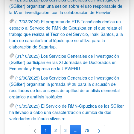
(SGIker) organizan una sesión sobre el uso responsable de
la IA en investigación, con la colaboración de Elsevier
(17/03/2026) El programa de ETB Tecnólopis dedica un
espacio al Servicio de RMN de Gipuzkoa en el que relata el
trabajo que realiza el Técnico del Servicio, Iñaki Santos, a la
hora de caracterizar el lúpulo que se utiliza para la
elaboración de Sagarlup.
(31/10/2025) Los Servicios Generales de Investigación
(SGIker) participan en las XI Jornadas de Doctorados en
Economía y Empresa de la UPV/EHU
(12/06/2025) Los Servicios Generales de Investigación
(SGIker) organizan la jornada nº 28 para la discusión de
resultados de los ensayos de aptitud de análisis elemental
orgánico y análisis isotópico
(13/05/2025) El Servicio de RMN-Gipuzkoa de los SGIker
ha llevado a cabo una caracterización química de dos
variedades de lúpulo silvestre
1
2
3
...
79
Página
Página
Página
Páginas intermedias Use TAB 
Página