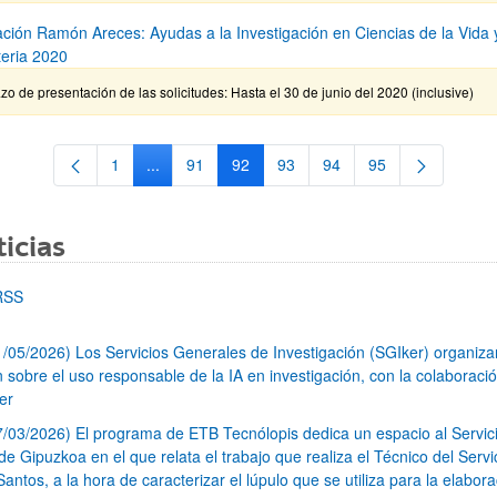
ción Ramón Areces: Ayudas a la Investigación en Ciencias de la Vida 
teria 2020
zo de presentación de las solicitudes: Hasta el 30 de junio del 2020 (inclusive)
1
...
91
92
93
94
95
Página
Páginas intermedias Use TAB para desplazarse.
Página
Página
Página
Página
Página
icias
RSS
1/05/2026) Los Servicios Generales de Investigación (SGIker) organiz
n sobre el uso responsable de la IA en investigación, con la colaboraci
er
7/03/2026) El programa de ETB Tecnólopis dedica un espacio al Servic
 Gipuzkoa en el que relata el trabajo que realiza el Técnico del Servi
Santos, a la hora de caracterizar el lúpulo que se utiliza para la elabor