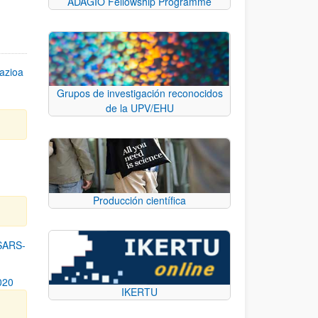
ADAGIO Fellowship Programme
azioa
Grupos de investigación reconocidos
de la UPV/EHU
n
Producción científica
SARS-
020
IKERTU