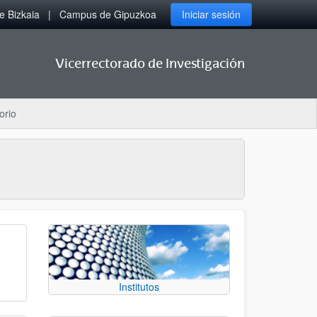
 Bizkaia
Campus de Gipuzkoa
Iniciar sesión
Vicerrectorado de Investigación
orio
Institutos