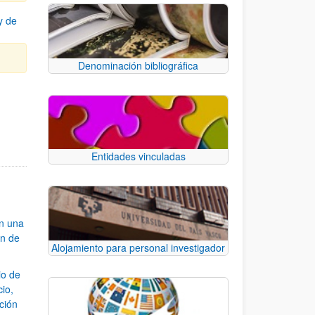
y de
Denominación bibliográfica
Entidades vinculadas
an una
ón de
Alojamiento para personal investigador
io de
cio,
ación