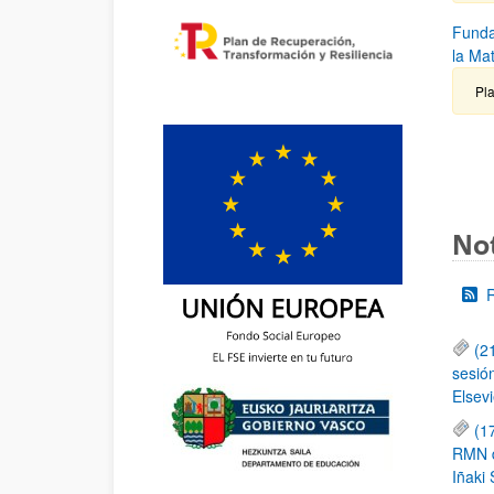
Funda
la Ma
Pla
Not
(2
sesió
Elsevi
(1
RMN de
Iñaki 