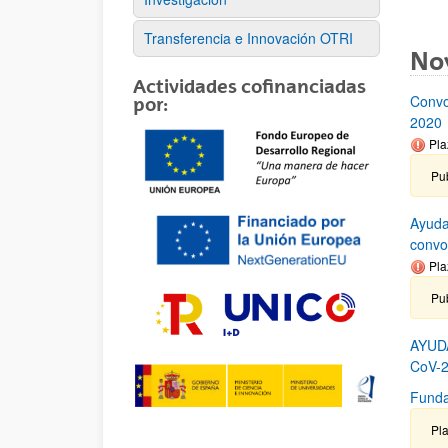
Transferencia e Innovación OTRI
No
Actividades cofinanciadas
Convo
por:
2020
Pla
Pub
Ayuda
convo
Pla
Pu
AYUD
CoV-2
Funda
Pla