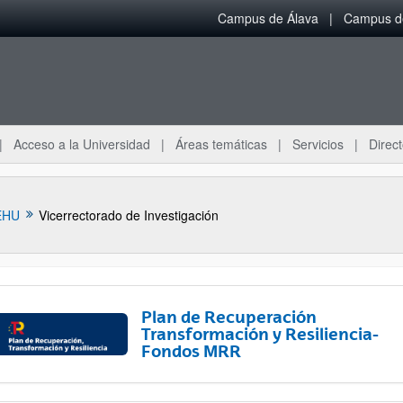
Campus de Álava
Campus de
Acceso a la Universidad
Áreas temáticas
Servicios
Direct
EHU
Vicerrectorado de Investigación
Plan de Recuperación
Transformación y Resiliencia-
Fondos MRR
ar subpáginas