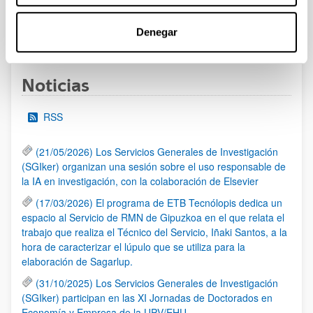
Denegar
1
...
9
10
11
...
95
Página
Páginas intermedias Use TAB para desplazarse
Página
Página
Página
Páginas intermedias Us
Página
Noticias
RSS
(21/05/2026) Los Servicios Generales de Investigación
(SGIker) organizan una sesión sobre el uso responsable de
la IA en investigación, con la colaboración de Elsevier
(17/03/2026) El programa de ETB Tecnólopis dedica un
espacio al Servicio de RMN de Gipuzkoa en el que relata el
trabajo que realiza el Técnico del Servicio, Iñaki Santos, a la
hora de caracterizar el lúpulo que se utiliza para la
elaboración de Sagarlup.
(31/10/2025) Los Servicios Generales de Investigación
(SGIker) participan en las XI Jornadas de Doctorados en
Economía y Empresa de la UPV/EHU