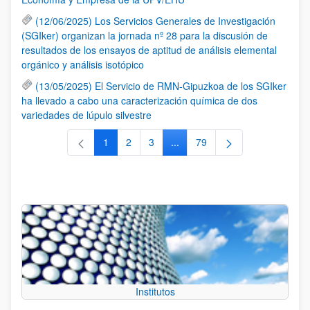
(12/06/2025) Los Servicios Generales de Investigación
(SGIker) organizan la jornada nº 28 para la discusión de
resultados de los ensayos de aptitud de análisis elemental
orgánico y análisis isotópico
(13/05/2025) El Servicio de RMN-Gipuzkoa de los SGIker
ha llevado a cabo una caracterización química de dos
variedades de lúpulo silvestre
1
2
3
...
79
Página
Página
Página
Páginas intermedias Use TAB 
Página
Institutos