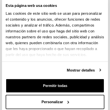
Estancias de movilidad en el extranjero 2025 "José
Esta página web usa cookies
Castillejo" para jóvenes doctores y "Salvador de Madariaga"
Las cookies de este sitio web se usan para personalizar
para profesores e investigadores sénior (MICIU)
el contenido y los anuncios, ofrecer funciones de redes
Sin trámite abierto (Plazo de presentación de solicitudes:
29/01/2026 - 27/02/2026 14:00)
sociales y analizar el tráfico. Además, compartimos
información sobre el uso que haga del sitio web con
CONVOCATORIA PARA LA CONTRATACIÓN DE
nuestros partners de redes sociales, publicidad y análisis
PERSONAL INVESTIGADOR DOCTOR EN LA UPV/EHU
(2025)
web, quienes pueden combinarla con otra información
Sin trámite abierto (Plazo de presentación de solicitudes:
que les haya proporcionado o que hayan recopilado a
02/06/2025 - 23/06/2025 23:59)
partir del uso que haya hecho de sus servicios.
04/03/2026. Resolución definitiva de solicitudes concedidas y
denegadas
Mostrar detalles
Proyectos de Desarrollo Tecnologico ISCIII 2026
Plazo de presentación cerrado (Fecha de fin del plazo de
Permitir todas
presentación: 10/03/2026)
Plazo interno expresiones de interés: hasta el 23/02/2026.
Plazo para presentar la solicitud : hasta el 10/03/2026
Personalizar