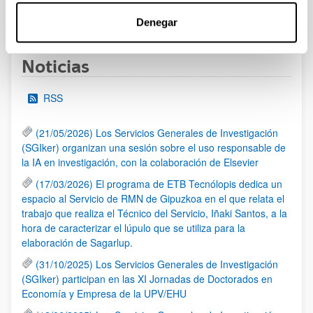
1
...
7
8
9
...
95
Página
Páginas intermedias Use TAB para desplazars
Página
Página
Página
Páginas intermedias Use
Página
Denegar
Noticias
RSS
(21/05/2026) Los Servicios Generales de Investigación
(SGIker) organizan una sesión sobre el uso responsable de
la IA en investigación, con la colaboración de Elsevier
(17/03/2026) El programa de ETB Tecnólopis dedica un
espacio al Servicio de RMN de Gipuzkoa en el que relata el
trabajo que realiza el Técnico del Servicio, Iñaki Santos, a la
hora de caracterizar el lúpulo que se utiliza para la
elaboración de Sagarlup.
(31/10/2025) Los Servicios Generales de Investigación
(SGIker) participan en las XI Jornadas de Doctorados en
Economía y Empresa de la UPV/EHU