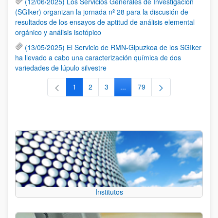
(12/06/2025) Los Servicios Generales de Investigación
(SGIker) organizan la jornada nº 28 para la discusión de
resultados de los ensayos de aptitud de análisis elemental
orgánico y análisis isotópico
(13/05/2025) El Servicio de RMN-Gipuzkoa de los SGIker
ha llevado a cabo una caracterización química de dos
variedades de lúpulo silvestre
1
2
3
...
79
Página
Página
Página
Páginas intermedias Use TAB 
Página
Institutos