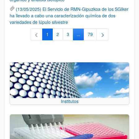
(13/05/2025) El Servicio de RMN-Gipuzkoa de los SGIker
ha llevado a cabo una caracterización química de dos
variedades de lúpulo silvestre
1
2
3
...
79
Página
Página
Página
Páginas intermedias Use TAB 
Página
Institutos