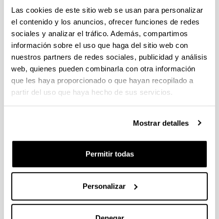
PIFG23/52: “ Modelado y optimización con Inteligencia
Las cookies de este sitio web se usan para personalizar
Artificial “
el contenido y los anuncios, ofrecer funciones de redes
Plazo de presentación cerrado: 31/01/2024 - 21/02/2024
sociales y analizar el tráfico. Además, compartimos
13/03/2024 Propuesta de adjudicación de la beca. 26/02/24
información sobre el uso que haga del sitio web con
Listado de solicitudes admitidas que pasan a fase de
nuestros partners de redes sociales, publicidad y análisis
Valoración. 30/01/2024-Se ha publicado la convocatoria
web, quienes pueden combinarla con otra información
PROYECTOS ETORKIZUNA ERAIKIZ GIPUZKOA TALDEAN
que les haya proporcionado o que hayan recopilado a
2024
partir del uso que haya hecho de sus servicios.
18/04/2024 Se ha publicado la convocatoria
Mostrar detalles
PROYECTOS ETORKIZUNA ERAIKIZ GIPUZKOA TALDEAN
Plazo de presentación cerrado: 24/05/2023 - 19/06/2023 12:00
Permitir todas
24/05/2023 - Se han modificado los documentos de
declaración responsable y procedimiento.
Personalizar
1
...
27
28
29
...
95
Página
Páginas intermedias Use TAB para desplazarse.
Página
Página
Página
Páginas intermedias Us
Página
Denegar