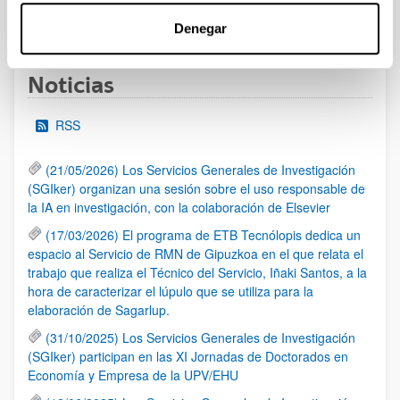
1
...
7
8
9
...
95
Página
Páginas intermedias Use TAB para desplazars
Página
Página
Página
Páginas intermedias Use
Página
Denegar
Noticias
RSS
(21/05/2026) Los Servicios Generales de Investigación
(SGIker) organizan una sesión sobre el uso responsable de
la IA en investigación, con la colaboración de Elsevier
(17/03/2026) El programa de ETB Tecnólopis dedica un
espacio al Servicio de RMN de Gipuzkoa en el que relata el
trabajo que realiza el Técnico del Servicio, Iñaki Santos, a la
hora de caracterizar el lúpulo que se utiliza para la
elaboración de Sagarlup.
(31/10/2025) Los Servicios Generales de Investigación
(SGIker) participan en las XI Jornadas de Doctorados en
Economía y Empresa de la UPV/EHU