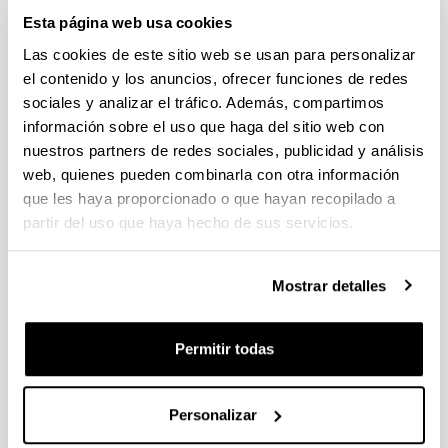
Estancias de movilidad en el extranjero 2025 "José
Esta página web usa cookies
Castillejo" para jóvenes doctores y "Salvador de Madariaga"
Las cookies de este sitio web se usan para personalizar
para profesores e investigadores sénior (MICIU)
el contenido y los anuncios, ofrecer funciones de redes
Sin trámite abierto (Plazo de presentación de solicitudes:
29/01/2026 - 27/02/2026 14:00)
sociales y analizar el tráfico. Además, compartimos
información sobre el uso que haga del sitio web con
CONVOCATORIA PARA LA CONTRATACIÓN DE
nuestros partners de redes sociales, publicidad y análisis
PERSONAL INVESTIGADOR DOCTOR EN LA UPV/EHU
(2025)
web, quienes pueden combinarla con otra información
Sin trámite abierto (Plazo de presentación de solicitudes:
que les haya proporcionado o que hayan recopilado a
02/06/2025 - 23/06/2025 23:59)
partir del uso que haya hecho de sus servicios.
04/03/2026. Resolución definitiva de solicitudes concedidas y
denegadas
Mostrar detalles
Proyectos de Desarrollo Tecnologico ISCIII 2026
Plazo de presentación cerrado (Fecha de fin del plazo de
Permitir todas
presentación: 10/03/2026)
Plazo interno expresiones de interés: hasta el 23/02/2026.
Plazo para presentar la solicitud : hasta el 10/03/2026
Personalizar