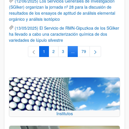
(12/06/2025) Los Servicios Generales de Investigación
(SGIker) organizan la jornada nº 28 para la discusión de
resultados de los ensayos de aptitud de análisis elemental
orgánico y análisis isotópico
(13/05/2025) El Servicio de RMN-Gipuzkoa de los SGIker
ha llevado a cabo una caracterización química de dos
variedades de lúpulo silvestre
1
2
3
...
79
Página
Página
Página
Páginas intermedias Use TAB 
Página
Institutos