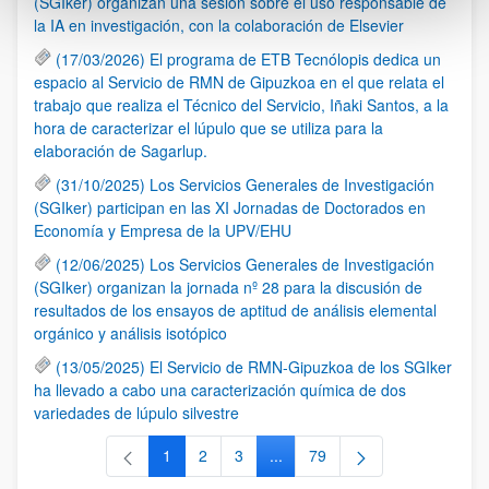
(SGIker) organizan una sesión sobre el uso responsable de
la IA en investigación, con la colaboración de Elsevier
(17/03/2026) El programa de ETB Tecnólopis dedica un
espacio al Servicio de RMN de Gipuzkoa en el que relata el
trabajo que realiza el Técnico del Servicio, Iñaki Santos, a la
hora de caracterizar el lúpulo que se utiliza para la
elaboración de Sagarlup.
(31/10/2025) Los Servicios Generales de Investigación
(SGIker) participan en las XI Jornadas de Doctorados en
Economía y Empresa de la UPV/EHU
(12/06/2025) Los Servicios Generales de Investigación
(SGIker) organizan la jornada nº 28 para la discusión de
resultados de los ensayos de aptitud de análisis elemental
orgánico y análisis isotópico
(13/05/2025) El Servicio de RMN-Gipuzkoa de los SGIker
ha llevado a cabo una caracterización química de dos
variedades de lúpulo silvestre
1
2
3
...
79
Página
Página
Página
Páginas intermedias Use TAB 
Página