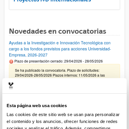
Novedades en convocatorias
Ayudas a la Investigación e Innovación Tecnológica con
cargo a los fondos previstos para acciones Universidad-
Empresa, 2026-2027
Plazo de presentación cerrado: 29/04/2026 - 28/05/2026
Se ha publicado la convocatoria. Plazo de solicitudes:
29/04/2026-28/05/2026 Plazos internos: 11/05/2026 a las
12:00 y 21/05/2026 a las 12:00. (ver resumen).
CONVOCATORIA INCENTIVACIÓN PARA LA
INCORPORACIÓN DE TALENTO CONSOLIDADO
"PROGRAMA ATRAE 2026"
Esta página web usa cookies
Plazo de presentación cerrado: 23/04/2026 - 04/06/2026
Las cookies de este sitio web se usan para personalizar
Envío de la Expresión de Interés. Plazo interno 25 de mayo de
el contenido y los anuncios, ofrecer funciones de redes
2026. Envío resto de documentación necesaria. Plazo interno
sociales y analizar el tráfico. Además, compartimos