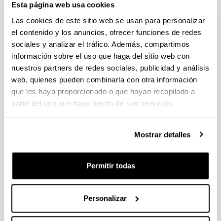
Esta página web usa cookies
admitidas que pasan a la fase de valoración
Las cookies de este sitio web se usan para personalizar
PIFG22/33: “Fotónica cuántica en fibras
el contenido y los anuncios, ofrecer funciones de redes
microestructuradas”,
sociales y analizar el tráfico. Además, compartimos
Plazo de presentación cerrado: 19/11/2022 - 13/12/2022 23:59
información sobre el uso que haga del sitio web con
nuestros partners de redes sociales, publicidad y análisis
29/12/2022 Se ha publicado la propuesta de adjudicación
web, quienes pueden combinarla con otra información
Convocatoria de ayudas para contratos predoctorales para
que les haya proporcionado o que hayan recopilado a
la formación de doctores: Programa FPI 2022
partir del uso que haya hecho de sus servicios.
Plazo de presentación cerrado: 12/01/2023 - 26/01/2023 14:00
Se ha publicado la convocatoria. El plazo de presentación de
Mostrar detalles
solicitudes finaliza el 26/01/2023 a las 14:00
PIFG22/30: “Material polimerikoen birziklapena”
Permitir todas
Plazo de presentación cerrado: 05/11/2022 - 25/11/2022 23:59
16/12/2022- Se ha publicado la propuesta de adjudicación
Personalizar
1
...
54
55
56
...
95