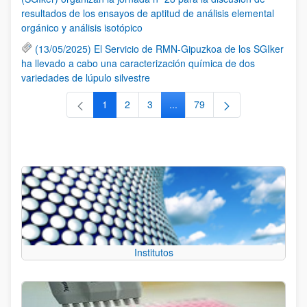
resultados de los ensayos de aptitud de análisis elemental
orgánico y análisis isotópico
(13/05/2025) El Servicio de RMN-Gipuzkoa de los SGIker
ha llevado a cabo una caracterización química de dos
variedades de lúpulo silvestre
1
2
3
...
79
Página
Página
Página
Páginas intermedias Use TAB 
Página
Institutos