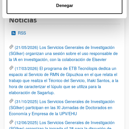
Página
Páginas intermedias Use TAB para desplazarse.
Página
Página
Página
Páginas intermedias Us
Página
Denegar
Noticias
RSS
(21/05/2026) Los Servicios Generales de Investigación
(SGIker) organizan una sesión sobre el uso responsable de
la IA en investigación, con la colaboración de Elsevier
(17/03/2026) El programa de ETB Tecnólopis dedica un
espacio al Servicio de RMN de Gipuzkoa en el que relata el
trabajo que realiza el Técnico del Servicio, Iñaki Santos, a la
hora de caracterizar el lúpulo que se utiliza para la
elaboración de Sagarlup.
(31/10/2025) Los Servicios Generales de Investigación
(SGIker) participan en las XI Jornadas de Doctorados en
Economía y Empresa de la UPV/EHU
(12/06/2025) Los Servicios Generales de Investigación
(SGIker) organizan la jornada nº 28 para la discusión de