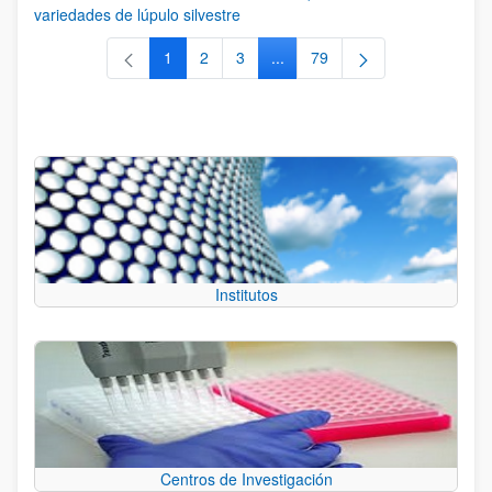
variedades de lúpulo silvestre
1
2
3
...
79
Página
Página
Página
Páginas intermedias Use TAB 
Página
Institutos
Centros de Investigación