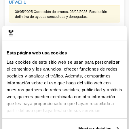
UPV/EHU
30/05/2025 Corrección de errores. 03/02/2025: Resolución
definitiva de ayudas concedidas y denegadas.
CONVOCATORIA, DE TRAMITACIÓN ANTICIPADA, DE
CONTRATACIÓN PARA LA FORMACIÓN DE PERSONAL
INVESTIGADOR EN LA UPV/EHU ASOCIADO A LA
CONVOCATORIA 2024 DE “PROYECTOS DE GENERACIÓN
Esta página web usa cookies
DE CONOCIMIENTO ” DEL MINISTERIO DE CIENCIA,
INNOVACIÓN Y UNIVERSIDADES (FPI 2025)
Las cookies de este sitio web se usan para personalizar
el contenido y los anuncios, ofrecer funciones de redes
09/01/2026. Resolución definitiva de ayudas concedidas y
denegadas.
sociales y analizar el tráfico. Además, compartimos
información sobre el uso que haga del sitio web con
CONVOCATORIA EXTRAORDINARIA DE CONTRATACIÓN
nuestros partners de redes sociales, publicidad y análisis
PARA LA FORMACIÓN DE PERSONAL INVESTIGADOR
web, quienes pueden combinarla con otra información
ASOCIADO A LAS AYUDAS CONCEDIDAS EN LA
que les haya proporcionado o que hayan recopilado a
CONVOCATORIA DE “PROYECTOS DE GENERACIÓN DE
partir del uso que haya hecho de sus servicios.
CONOCIMIENTO” DEL MINISTERIO DE CIENCIA E
INNOVACIÓN 2024 EN LA UPV/EHU
Sin trámite abierto (Plazo de presentación de solicitudes:
Mostrar detalles