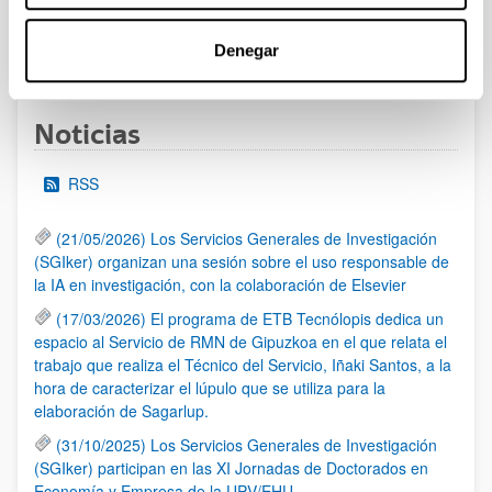
Denegar
1
...
9
10
11
...
95
Página
Páginas intermedias Use TAB para desplazarse
Página
Página
Página
Páginas intermedias Us
Página
Noticias
RSS
(21/05/2026) Los Servicios Generales de Investigación
(SGIker) organizan una sesión sobre el uso responsable de
la IA en investigación, con la colaboración de Elsevier
(17/03/2026) El programa de ETB Tecnólopis dedica un
espacio al Servicio de RMN de Gipuzkoa en el que relata el
trabajo que realiza el Técnico del Servicio, Iñaki Santos, a la
hora de caracterizar el lúpulo que se utiliza para la
elaboración de Sagarlup.
(31/10/2025) Los Servicios Generales de Investigación
(SGIker) participan en las XI Jornadas de Doctorados en
Economía y Empresa de la UPV/EHU