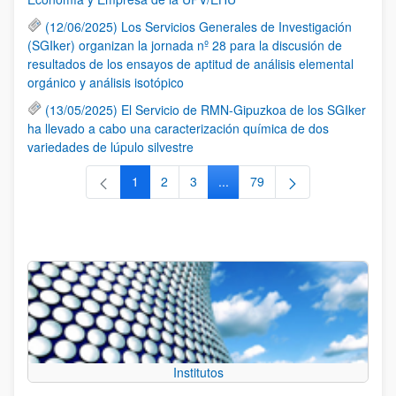
(12/06/2025) Los Servicios Generales de Investigación
(SGIker) organizan la jornada nº 28 para la discusión de
resultados de los ensayos de aptitud de análisis elemental
orgánico y análisis isotópico
(13/05/2025) El Servicio de RMN-Gipuzkoa de los SGIker
ha llevado a cabo una caracterización química de dos
variedades de lúpulo silvestre
1
2
3
...
79
Página
Página
Página
Páginas intermedias Use TAB 
Página
Institutos