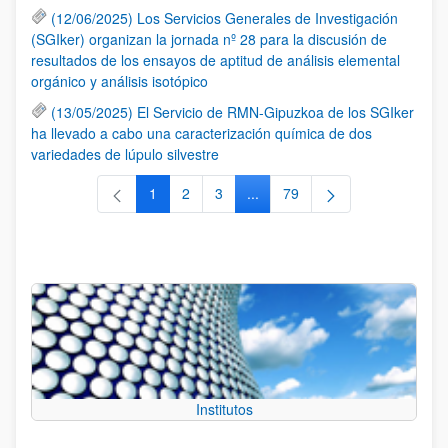
(12/06/2025) Los Servicios Generales de Investigación
(SGIker) organizan la jornada nº 28 para la discusión de
resultados de los ensayos de aptitud de análisis elemental
orgánico y análisis isotópico
(13/05/2025) El Servicio de RMN-Gipuzkoa de los SGIker
ha llevado a cabo una caracterización química de dos
variedades de lúpulo silvestre
1
2
3
...
79
Página
Página
Página
Páginas intermedias Use TAB 
Página
Institutos