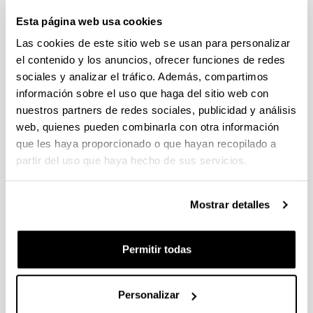
(Ciencias de la vida y la materia, Ciencias Sociales y
Esta página web usa cookies
Humanidades)
Las cookies de este sitio web se usan para personalizar
Plazo de presentación cerrado (Fecha de fin del plazo de
presentación: 02/10/2025 23:59)
el contenido y los anuncios, ofrecer funciones de redes
sociales y analizar el tráfico. Además, compartimos
08/08/2025. Plazo para solicitar carta acreditativa en el centro
de investigación finaliza el 24 de septiembre de 2025.
información sobre el uso que haga del sitio web con
nuestros partners de redes sociales, publicidad y análisis
PIFG25/25: “ Advanced Scientific Machine Learning and
web, quienes pueden combinarla con otra información
Uncertainty Quantification Methods with Applications to
que les haya proporcionado o que hayan recopilado a
Materials Science”
partir del uso que haya hecho de sus servicios.
06/08/2025. Resolución definitiva de concesión.
Mostrar detalles
CONVOCATORIA PROGRAMA PREDOCTORAL DE
FORMACIÓN DE PERSONAL INVESTIGADOR NO DOCTOR
2025-2026: Nuevas ayudas y renovaciones (Gobierno
Permitir todas
Vasco)
Plazo de presentación cerrado: 31/07/2025 - 08/09/2025 23:59
Se ha publicado la convocatoria
Personalizar