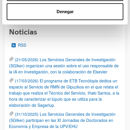
1
...
13
14
15
...
95
Denegar
Página
Páginas intermedias Use TAB para desplazarse.
Página
Página
Página
Páginas intermedias Us
Página
Noticias
RSS
(21/05/2026) Los Servicios Generales de Investigación
(SGIker) organizan una sesión sobre el uso responsable de
la IA en investigación, con la colaboración de Elsevier
(17/03/2026) El programa de ETB Tecnólopis dedica un
espacio al Servicio de RMN de Gipuzkoa en el que relata el
trabajo que realiza el Técnico del Servicio, Iñaki Santos, a la
hora de caracterizar el lúpulo que se utiliza para la
elaboración de Sagarlup.
(31/10/2025) Los Servicios Generales de Investigación
(SGIker) participan en las XI Jornadas de Doctorados en
Economía y Empresa de la UPV/EHU