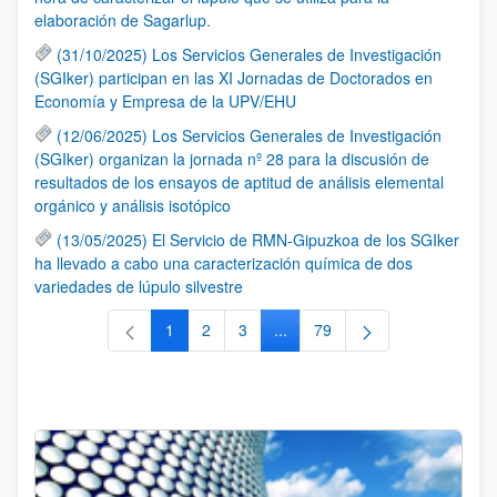
elaboración de Sagarlup.
(31/10/2025) Los Servicios Generales de Investigación
(SGIker) participan en las XI Jornadas de Doctorados en
Economía y Empresa de la UPV/EHU
(12/06/2025) Los Servicios Generales de Investigación
(SGIker) organizan la jornada nº 28 para la discusión de
resultados de los ensayos de aptitud de análisis elemental
orgánico y análisis isotópico
(13/05/2025) El Servicio de RMN-Gipuzkoa de los SGIker
ha llevado a cabo una caracterización química de dos
variedades de lúpulo silvestre
1
2
3
...
79
Página
Página
Página
Páginas intermedias Use TAB 
Página