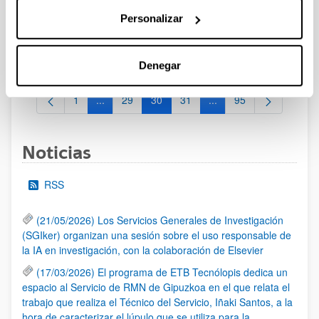
29/02/2024 Propuesta de Adjudicación de la Beca. 14/02/2024
Personalizar
Se ha publicado la Relación de solicitudes presentadas que
pasan a fase de valoración.22/01/2024-Se ha publicado la
convocatoria
Denegar
1
...
29
30
31
...
95
Página
Páginas intermedias Use TAB para desplazarse.
Página
Página
Página
Páginas intermedias Us
Página
Noticias
RSS
(21/05/2026) Los Servicios Generales de Investigación
(SGIker) organizan una sesión sobre el uso responsable de
la IA en investigación, con la colaboración de Elsevier
(17/03/2026) El programa de ETB Tecnólopis dedica un
espacio al Servicio de RMN de Gipuzkoa en el que relata el
trabajo que realiza el Técnico del Servicio, Iñaki Santos, a la
hora de caracterizar el lúpulo que se utiliza para la