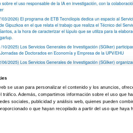
n sobre el uso responsable de la IA en investigación, con la colaboraci
er
7/03/2026) El programa de ETB Tecnólopis dedica un espacio al Servic
 Gipuzkoa en el que relata el trabajo que realiza el Técnico del Servi
Santos, a la hora de caracterizar el lúpulo que se utiliza para la elabor
garlup.
1/10/2025) Los Servicios Generales de Investigación (SGIker) participa
I Jornadas de Doctorados en Economía y Empresa de la UPV/EHU
2/06/2025) Los Servicios Generales de Investigación (SGIker) organiza
a nº 28 para la discusión de resultados de los ensayos de aptitud de an
tal orgánico y análisis isotópico
ies
3/05/2025) El Servicio de RMN-Gipuzkoa de los SGIker ha llevado a ca
web se usan para personalizar el contenido y los anuncios, ofrec
aracterización química de dos variedades de lúpulo silvestre
el tráfico. Además, compartimos información sobre el uso que ha
1
2
3
...
79
edes sociales, publicidad y análisis web, quienes pueden combin
Página
Página
Página
Páginas intermedias Use TAB 
Página
proporcionado o que hayan recopilado a partir del uso que haya