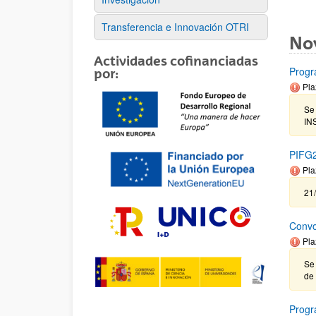
Transferencia e Innovación OTRI
No
Actividades cofinanciadas
Prog
por:
Pla
Se
IN
PIFG2
Pla
21
Convo
Pla
Se 
de 
Progr