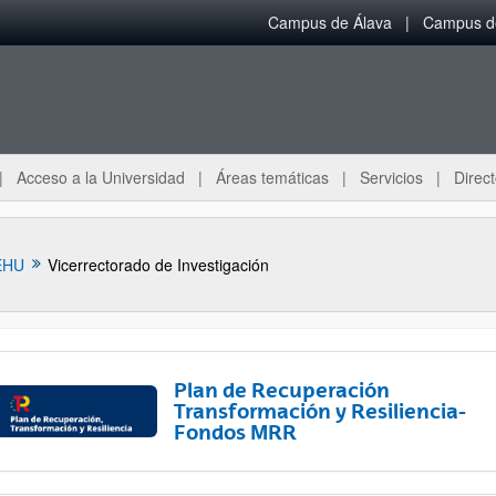
Campus de Álava
Campus de
Acceso a la Universidad
Áreas temáticas
Servicios
Direct
EHU
Vicerrectorado de Investigación
Plan de Recuperación
Transformación y Resiliencia-
Fondos MRR
ar subpáginas