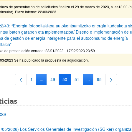
plazo de presentación de solicitudes finaliza el 29 de marzo de 2023, a las13:00 (
insular). Plazo interno: 22/03/2023
2/43: “Energia fotoboltakikoa autokontsumitzeko energía kudeaketa s
ntsu baten garapen eta inplementazioa/ Diseño e implementación de 
ma de gestión de energía inteligente para el autoconsumo de energía
ltaica”
zo de presentación cerrado: 28/01/2023 - 17/02/2023 23:59
/03/2023 Se ha publicado la propuesta de adjudicación.
1
...
49
50
51
...
95
Página
Páginas intermedias Use TAB para desplazarse.
Página
Página
Página
Páginas intermedias Us
Página
icias
RSS
1/05/2026) Los Servicios Generales de Investigación (SGIker) organiz