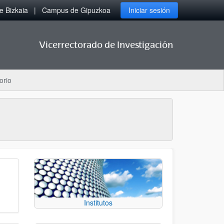
 Bizkaia
Campus de Gipuzkoa
Iniciar sesión
Vicerrectorado de Investigación
orio
Institutos