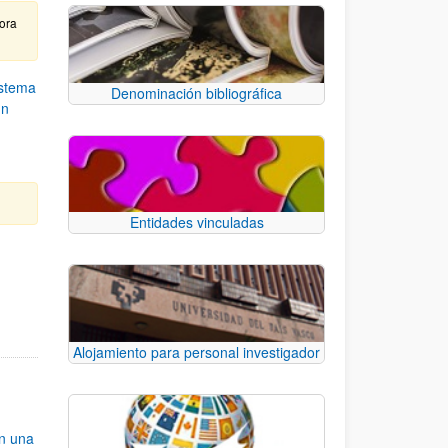
hora
istema
Denominación bibliográfica
un
Entidades vinculadas
e TAB para desplazarse.
Alojamiento para personal investigador
an una