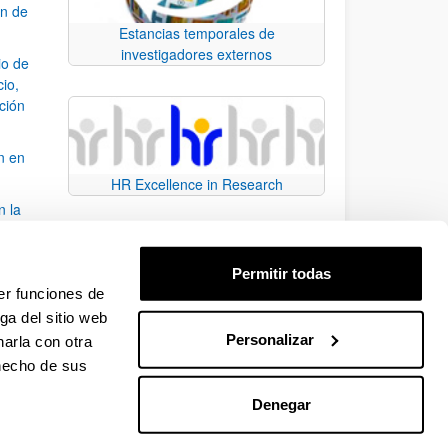
ón de
Estancias temporales de
investigadores externos
io de
cio,
ación
n en
HR Excellence in Research
n la
álisis
Permitir todas
bo
er funciones de
ga del sitio web
Personalizar
arla con otra
para desplazarse.
 hecho de sus
Denegar