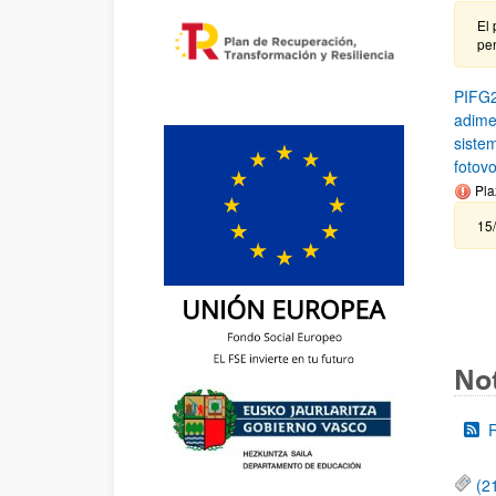
El 
pen
PIFG2
adime
siste
fotovo
Pla
15
Not
(2