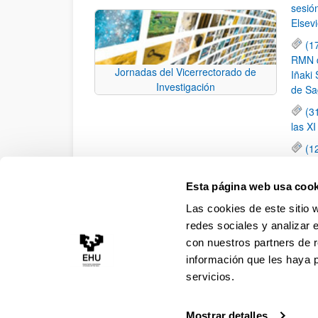
sesió
Elsevi
(1
RMN de
Jornadas del Vicerrectorado de
Iñaki 
Investigación
de Sa
(3
las X
(1
jornad
elemen
Esta página web usa cook
(1
Las cookies de este sitio 
una c
redes sociales y analizar 
con nuestros partners de r
información que les haya 
servicios.
Mostrar detalles