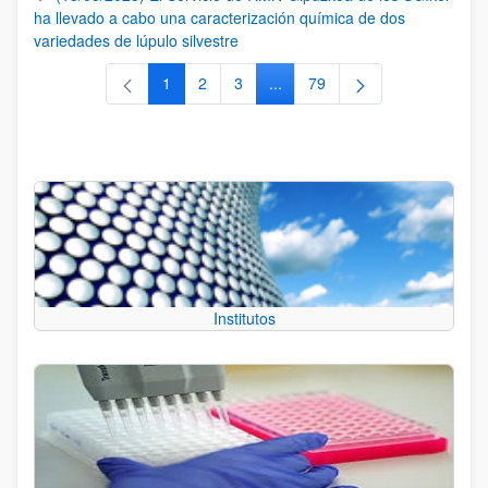
ha llevado a cabo una caracterización química de dos
variedades de lúpulo silvestre
1
2
3
...
79
Página
Página
Página
Páginas intermedias Use TAB 
Página
Institutos