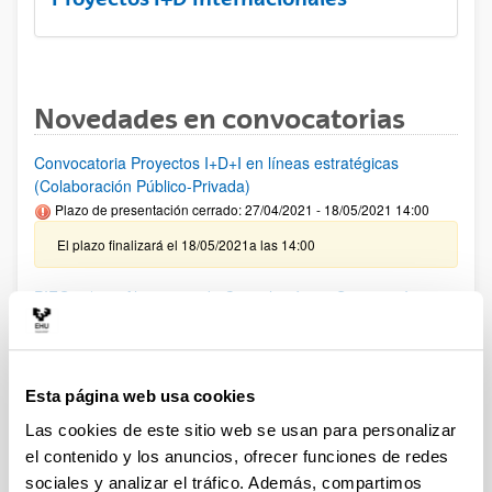
Novedades en convocatorias
Convocatoria Proyectos I+D+I en líneas estratégicas
(Colaboración Público-Privada)
Plazo de presentación cerrado: 27/04/2021 - 18/05/2021 14:00
El plazo finalizará el 18/05/2021a las 14:00
PIFG20/23:” Algoritmos de Cancelación en Sistemas In-
Band Full Duplex basados en NOMA”
Plazo de presentación cerrado: 25/02/2021 - 17/03/2021
Se ha publicado la propuesta de adjudicación
Esta página web usa cookies
PIFG20/22: ”Electrónica de Potencia"
Las cookies de este sitio web se usan para personalizar
Plazo de presentación cerrado: 11/02/2021 - 03/03/2021
el contenido y los anuncios, ofrecer funciones de redes
sociales y analizar el tráfico. Además, compartimos
Se ha publicado la propuesta de adjudicación