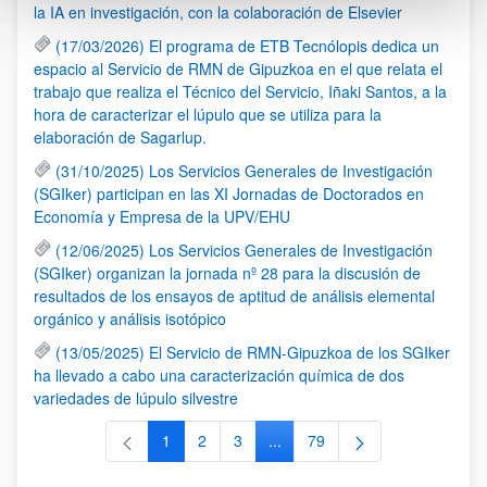
la IA en investigación, con la colaboración de Elsevier
(17/03/2026) El programa de ETB Tecnólopis dedica un
espacio al Servicio de RMN de Gipuzkoa en el que relata el
trabajo que realiza el Técnico del Servicio, Iñaki Santos, a la
hora de caracterizar el lúpulo que se utiliza para la
elaboración de Sagarlup.
(31/10/2025) Los Servicios Generales de Investigación
(SGIker) participan en las XI Jornadas de Doctorados en
Economía y Empresa de la UPV/EHU
(12/06/2025) Los Servicios Generales de Investigación
(SGIker) organizan la jornada nº 28 para la discusión de
resultados de los ensayos de aptitud de análisis elemental
orgánico y análisis isotópico
(13/05/2025) El Servicio de RMN-Gipuzkoa de los SGIker
ha llevado a cabo una caracterización química de dos
variedades de lúpulo silvestre
1
2
3
...
79
Página
Página
Página
Páginas intermedias Use TAB 
Página