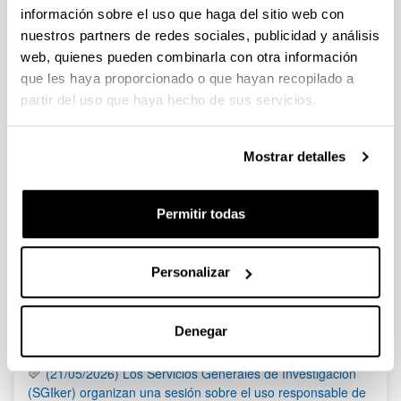
información sobre el uso que haga del sitio web con
nuestros partners de redes sociales, publicidad y análisis
PIFG20/21: ”Ciencia de Materiales”
web, quienes pueden combinarla con otra información
Plazo de presentación cerrado: 03/02/2021 - 23/02/2021
que les haya proporcionado o que hayan recopilado a
Se ha publicado la propuesta de adjudicación
partir del uso que haya hecho de sus servicios.
Convocatoria de expresiones de interés para la financiación
extraordinaria de proyectos de investigación sobre SARS-
Mostrar detalles
COV-2 y la enfermedad CoVid-19
Sin trámite abierto
Permitir todas
1
...
83
84
85
...
95
Página
Páginas intermedias Use TAB para desplazarse.
Página
Página
Página
Páginas intermedias Us
Página
Personalizar
Noticias
RSS
Denegar
(21/05/2026) Los Servicios Generales de Investigación
(SGIker) organizan una sesión sobre el uso responsable de