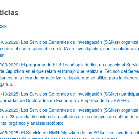
icias
RSS
1/05/2026) Los Servicios Generales de Investigación (SGIker) organiz
n sobre el uso responsable de la IA en investigación, con la colaboraci
er
7/03/2026) El programa de ETB Tecnólopis dedica un espacio al Servic
 Gipuzkoa en el que relata el trabajo que realiza el Técnico del Servi
Santos, a la hora de caracterizar el lúpulo que se utiliza para la elabor
garlup.
1/10/2025) Los Servicios Generales de Investigación (SGIker) participa
I Jornadas de Doctorados en Economía y Empresa de la UPV/EHU
2/06/2025) Los Servicios Generales de Investigación (SGIker) organiza
a nº 28 para la discusión de resultados de los ensayos de aptitud de an
tal orgánico y análisis isotópico
3/05/2025) El Servicio de RMN-Gipuzkoa de los SGIker ha llevado a ca
aracterización química de dos variedades de lúpulo silvestre