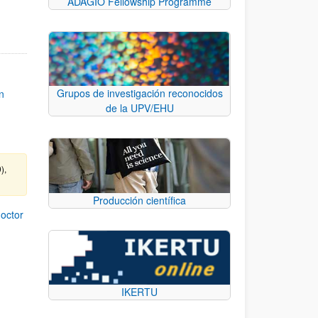
ADAGIO Fellowship Programme
Grupos de investigación reconocidos
n
de la UPV/EHU
),
Producción científica
octor
IKERTU
zarse.