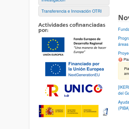
Transferencia e Innovación OTRI
No
Actividades cofinanciadas
Funda
por:
Progr
áreas
Proye
Pla
Pla
am
[IKER
del G
Ayuda
(PIBA