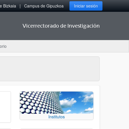
 Bizkaia
Campus de Gipuzkoa
Iniciar sesión
Vicerrectorado de Investigación
orio
Institutos