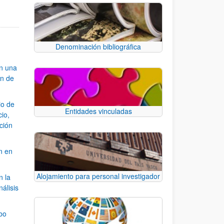
Denominación bibliográfica
an una
ón de
io de
Entidades vinculadas
cio,
ación
n en
Alojamiento para personal investigador
n la
álisis
bo