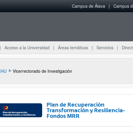
Campus de Álava
Campus de
Acceso a la Universidad
Áreas temáticas
Servicios
Direct
EHU
Vicerrectorado de Investigación
Plan de Recuperación
Transformación y Resiliencia-
Fondos MRR
ar subpáginas