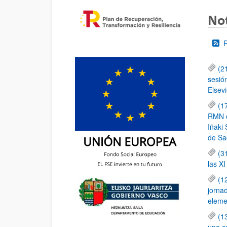
Not
(2
sesió
Elsevi
(1
RMN de
Iñaki 
de Sa
(3
las X
(1
jornad
elemen
(1
una c