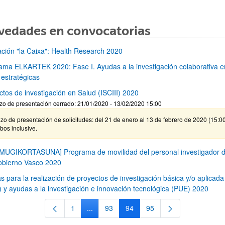
vedades en convocatorias
ción "la Caixa": Health Research 2020
ama ELKARTEK 2020: Fase I. Ayudas a la investigación colaborativa e
 estratégicas
ctos de investigación en Salud (ISCIII) 2020
zo de presentación cerrado: 21/01/2020 - 13/02/2020 15:00
zo de presentación de solicitudes: del 21 de enero al 13 de febrero de 2020 (15:00
bos inclusive.
MUGIKORTASUNA] Programa de movilidad del personal investigador d
obierno Vasco 2020
s para la realización de proyectos de investigación básica y/o aplicada
) y ayudas a la investigación e innovación tecnológica (PUE) 2020
1
...
93
94
95
Página
Páginas intermedias Use TAB para despla
Página
Página
Página