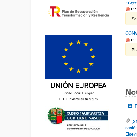
Proye
Pla
Se 
CONV
Pla
PL
Not
(2
sesió
Elsevi