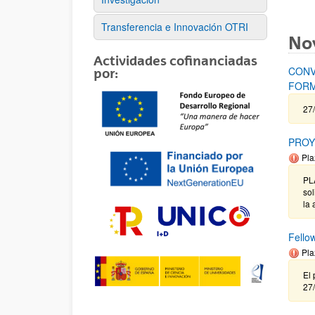
Transferencia e Innovación OTRI
No
Actividades cofinanciadas
CONV
por:
FORM
27/
PROY
Pla
PL
sol
la 
Fello
Pla
El 
27