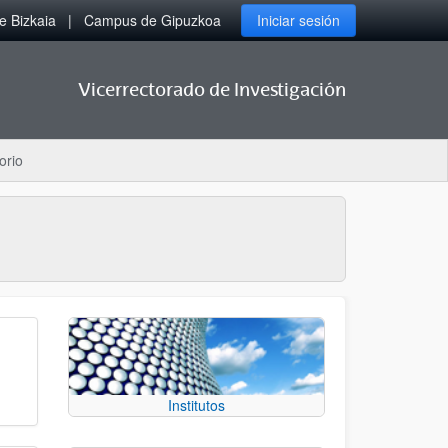
 Bizkaia
Campus de Gipuzkoa
Iniciar sesión
Vicerrectorado de Investigación
orio
Institutos