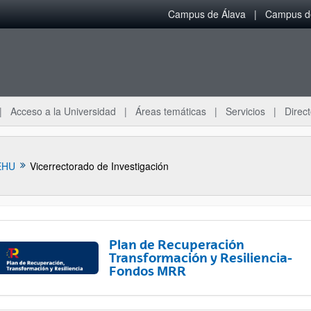
Campus de Álava
Campus de
Acceso a la Universidad
Áreas temáticas
Servicios
Direct
EHU
Vicerrectorado de Investigación
Plan de Recuperación
Transformación y Resiliencia-
Fondos MRR
ar subpáginas