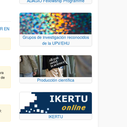
ADAGIO Fellowship Programme
R EN
Grupos de investigación reconocidos
de la UPV/EHU
ara
e de
Producción científica
U:
IKERTU