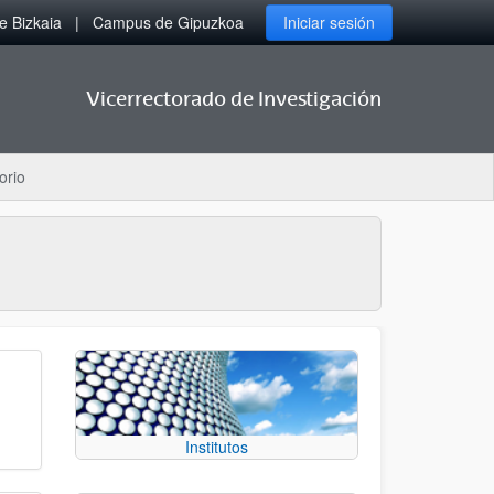
 Bizkaia
Campus de Gipuzkoa
Iniciar sesión
Vicerrectorado de Investigación
orio
Institutos