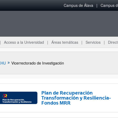
Campus de Álava
Campus de
Acceso a la Universidad
Áreas temáticas
Servicios
Direct
EHU
Vicerrectorado de Investigación
Plan de Recuperación
Transformación y Resiliencia-
Fondos MRR
ar subpáginas