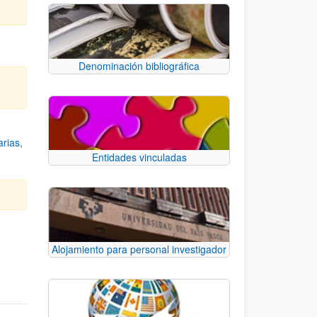
Denominación bibliográfica
rias,
Entidades vinculadas
e TAB para desplazarse.
Alojamiento para personal investigador