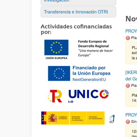
Transferencia e Innovación OTRI
No
Actividades cofinanciadas
PROY
por:
Pla
PL
sol
la 
[IKER
del G
Pla
Pla
14
PROY
Sin
12
lím