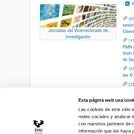
(2
sesió
Jornadas del Vicerrectorado de
Elsevi
Investigación
(1
RMN de
Iñaki 
de Sa
(3
las X
(1
jornad
elemen
Esta página web usa cook
(1
Las cookies de este sitio 
una c
redes sociales y analizar 
con nuestros partners de r
información que les haya 