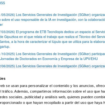
RSS
1/05/2026) Los Servicios Generales de Investigación (SGIker) organiz
n sobre el uso responsable de la IA en investigación, con la colaboraci
er
7/03/2026) El programa de ETB Tecnólopis dedica un espacio al Servic
 Gipuzkoa en el que relata el trabajo que realiza el Técnico del Servi
Santos, a la hora de caracterizar el lúpulo que se utiliza para la elabor
garlup.
1/10/2025) Los Servicios Generales de Investigación (SGIker) participa
I Jornadas de Doctorados en Economía y Empresa de la UPV/EHU
2/06/2025) Los Servicios Generales de Investigación (SGIker) organiza
a nº 28 para la discusión de resultados de los ensayos de aptitud de an
tal orgánico y análisis isotópico
ies
3/05/2025) El Servicio de RMN-Gipuzkoa de los SGIker ha llevado a ca
web se usan para personalizar el contenido y los anuncios, ofrec
aracterización química de dos variedades de lúpulo silvestre
el tráfico. Además, compartimos información sobre el uso que ha
1
2
3
...
79
edes sociales, publicidad y análisis web, quienes pueden combin
Página
Página
Página
Páginas intermedias Use TAB 
Página
proporcionado o que hayan recopilado a partir del uso que haya