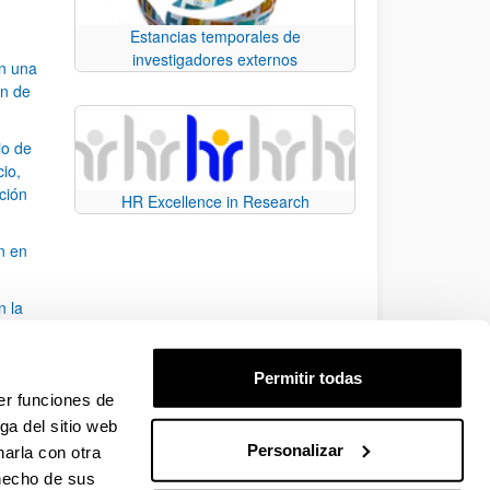
Estancias temporales de
investigadores externos
an una
ón de
io de
cio,
ación
HR Excellence in Research
n en
n la
álisis
Permitir todas
bo
er funciones de
ga del sitio web
Personalizar
arla con otra
para desplazarse.
 hecho de sus