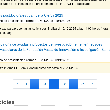
licitudes en el Resumen de procedimiento en la UPV/EHU publicado.
s postdoctorales Juan de la Cierva 2025
zo de presentación cerrado: 25/11/2025 - 10/12/2025
plazo para presentar las solicitudes finaliza el 10/12/2025 a las 14:00 horas (hora
insular)
catoria de ayudas a proyectos de investigación en enfermedades
ovasculares de la Fundación Vasca de Innovación e Investigación Sanita
zo de presentación cerrado: 06/11/2025 - 09/12/2025
azo interno EHU envío documentación: hasta el 28/11/2025
1
...
10
11
12
...
95
Página
Páginas intermedias Use TAB para desplazarse.
Página
Página
Página
Páginas intermedias Us
Página
icias