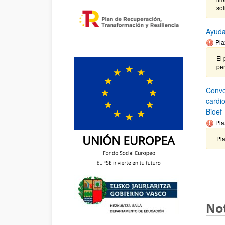
so
Ayuda
Pla
El 
pen
Convo
cardi
Bioef
Pla
Pl
Not