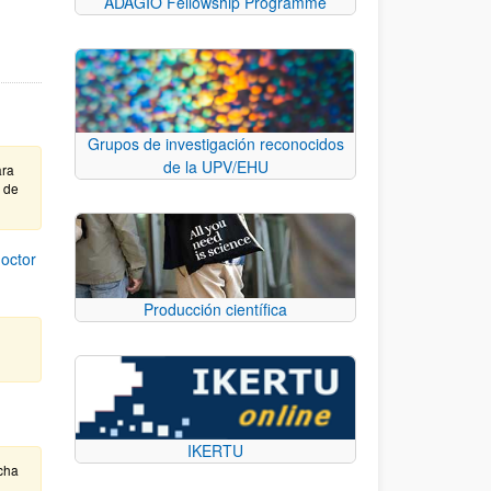
ADAGIO Fellowship Programme
Grupos de investigación reconocidos
de la UPV/EHU
ara
e de
octor
Producción científica
IKERTU
cha