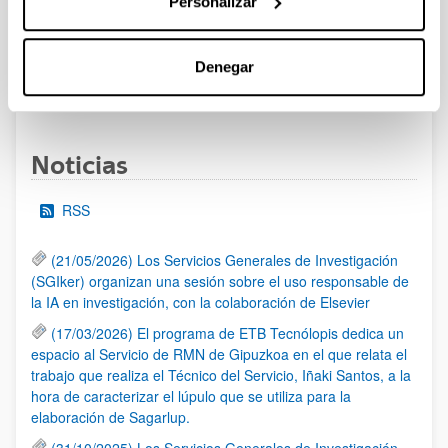
Personalizar
Se ha publicado la convocatoria
Denegar
1
...
17
18
19
...
95
Página
Páginas intermedias Use TAB para desplazarse.
Página
Página
Página
Páginas intermedias Us
Página
Noticias
RSS
(21/05/2026) Los Servicios Generales de Investigación
(SGIker) organizan una sesión sobre el uso responsable de
la IA en investigación, con la colaboración de Elsevier
(17/03/2026) El programa de ETB Tecnólopis dedica un
espacio al Servicio de RMN de Gipuzkoa en el que relata el
trabajo que realiza el Técnico del Servicio, Iñaki Santos, a la
hora de caracterizar el lúpulo que se utiliza para la
elaboración de Sagarlup.
(31/10/2025) Los Servicios Generales de Investigación