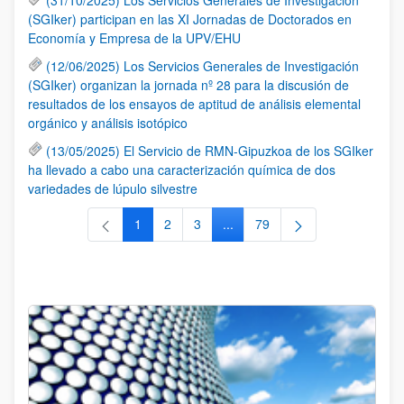
(SGIker) participan en las XI Jornadas de Doctorados en
Economía y Empresa de la UPV/EHU
(12/06/2025) Los Servicios Generales de Investigación
(SGIker) organizan la jornada nº 28 para la discusión de
resultados de los ensayos de aptitud de análisis elemental
orgánico y análisis isotópico
(13/05/2025) El Servicio de RMN-Gipuzkoa de los SGIker
ha llevado a cabo una caracterización química de dos
variedades de lúpulo silvestre
1
2
3
...
79
Página
Página
Página
Páginas intermedias Use TAB 
Página