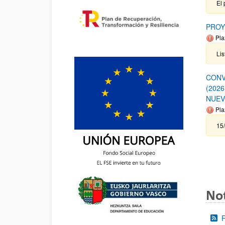
El 
PROY
Pla
Lis
CONV
(202
NUEV
Pla
15/
Not