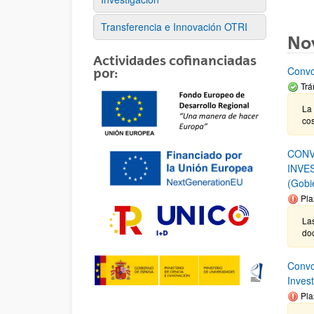
Transferencia e Innovación OTRI
No
Actividades cofinanciadas
Convo
por:
Trá
La 
cos
CONV
INVE
(Gobi
Pla
Las
do
Convo
Inves
Pla