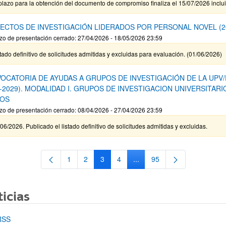
plazo para la obtención del documento de compromiso finaliza el 15/07/2026 inclu
ECTOS DE INVESTIGACIÓN LIDERADOS POR PERSONAL NOVEL (2
zo de presentación cerrado: 27/04/2026 - 18/05/2026 23:59
tado definitivo de solicitudes admitidas y excluidas para evaluación. (01/06/2026)
OCATORIA DE AYUDAS A GRUPOS DE INVESTIGACIÓN DE LA UPV
6-2029). MODALIDAD I. GRUPOS DE INVESTIGACION UNIVERSITARI
OS
zo de presentación cerrado: 08/04/2026 - 27/04/2026 23:59
06/2026. Publicado el listado definitivo de solicitudes admitidas y excluidas.
1
2
3
4
...
95
Página
Página
Página
Página
Páginas intermedias Use TA
Página
icias
RSS