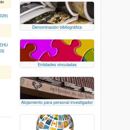
ido
026)
Denominación bibliográfica
/EHU
OS
Entidades vinculadas
B para desplazarse.
Alojamiento para personal investigador