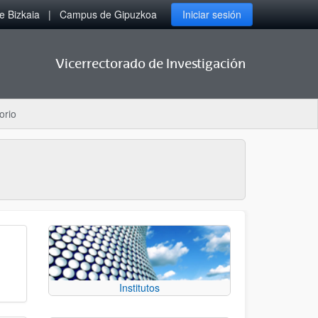
 Bizkaia
Campus de Gipuzkoa
Iniciar sesión
Vicerrectorado de Investigación
orio
Institutos