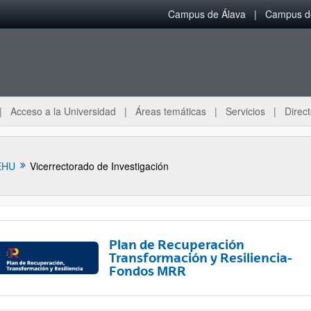
Campus de Álava
Campus de
Acceso a la Universidad
Áreas temáticas
Servicios
Direct
EHU
Vicerrectorado de Investigación
Plan de Recuperación
Transformación y Resiliencia-
Fondos MRR
ar subpáginas