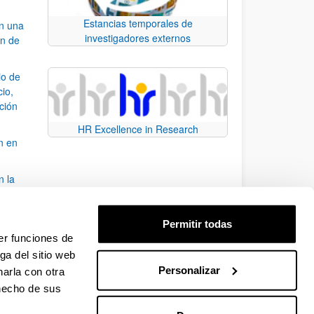
Estancias temporales de
an una
investigadores externos
ón de
io de
cio,
ación
HR Excellence in Research
n en
n la
álisis
Permitir todas
bo
er funciones de
ga del sitio web
Personalizar
arla con otra
para desplazarse.
 hecho de sus