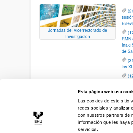
(2
sesió
Elsevi
Jornadas del Vicerrectorado de
(1
Investigación
RMN de
Iñaki 
de Sa
(3
las X
(1
jornad
elemen
Esta página web usa cook
(1
Las cookies de este sitio 
una c
redes sociales y analizar 
con nuestros partners de r
información que les haya 
servicios.