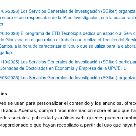
1/05/2026) Los Servicios Generales de Investigación (SGIker) organiz
n sobre el uso responsable de la IA en investigación, con la colaboraci
er
7/03/2026) El programa de ETB Tecnólopis dedica un espacio al Servic
 Gipuzkoa en el que relata el trabajo que realiza el Técnico del Servi
Santos, a la hora de caracterizar el lúpulo que se utiliza para la elabor
garlup.
1/10/2025) Los Servicios Generales de Investigación (SGIker) participa
I Jornadas de Doctorados en Economía y Empresa de la UPV/EHU
2/06/2025) Los Servicios Generales de Investigación (SGIker) organiza
a nº 28 para la discusión de resultados de los ensayos de aptitud de an
tal orgánico y análisis isotópico
ies
3/05/2025) El Servicio de RMN-Gipuzkoa de los SGIker ha llevado a ca
web se usan para personalizar el contenido y los anuncios, ofrec
aracterización química de dos variedades de lúpulo silvestre
el tráfico. Además, compartimos información sobre el uso que ha
1
2
3
...
79
edes sociales, publicidad y análisis web, quienes pueden combin
Página
Página
Página
Páginas intermedias Use TAB 
Página
proporcionado o que hayan recopilado a partir del uso que haya