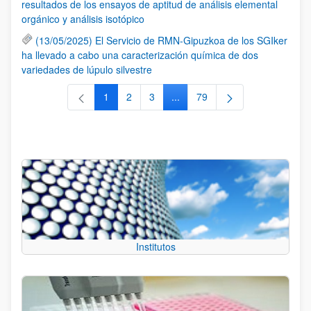
resultados de los ensayos de aptitud de análisis elemental
orgánico y análisis isotópico
(13/05/2025) El Servicio de RMN-Gipuzkoa de los SGIker
ha llevado a cabo una caracterización química de dos
variedades de lúpulo silvestre
1
2
3
...
79
Página
Página
Página
Páginas intermedias Use TAB 
Página
Institutos