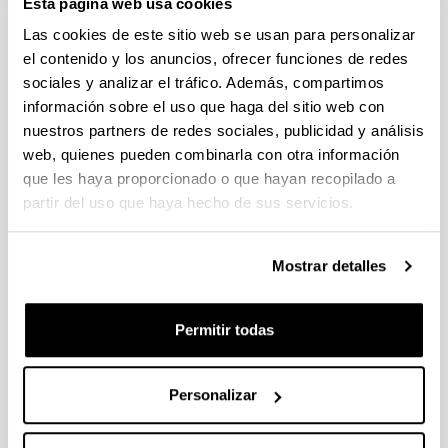
Esta página web usa cookies
Fellows Gipuzkoa 2026
Plazo de presentación cerrado (Fecha de fin del plazo de
Las cookies de este sitio web se usan para personalizar
presentación: 29/04/2026)
el contenido y los anuncios, ofrecer funciones de redes
sociales y analizar el tráfico. Además, compartimos
El plazo de presentación de solicitudes finaliza el 29/04/2026.
Plazo interno UPV/EHU: 27/04/2026- 12:00 am (Ver resumen))
información sobre el uso que haga del sitio web con
nuestros partners de redes sociales, publicidad y análisis
Proyectos Universidad-Empresa-Sociedad 2026
web, quienes pueden combinarla con otra información
Plazo de presentación cerrado: 20/04/2026 - 12/05/2026 13:00
que les haya proporcionado o que hayan recopilado a
partir del uso que haya hecho de sus servicios.
Se ha publicado la convocatoria
CONVOCATORIA DE INVESTIGACIONES FEMINISTAS
Mostrar detalles
2026
Plazo de presentación cerrado (Fecha de fin del plazo de
presentación: 28/04/2026)
Permitir todas
PLAZO INTERNO para envío de documentación 24/04/2026
(inclusive).
Personalizar
1
...
6
7
8
...
95
Página
Páginas intermedias Use TAB para desplazars
Página
Página
Página
Páginas intermedias Use
Página