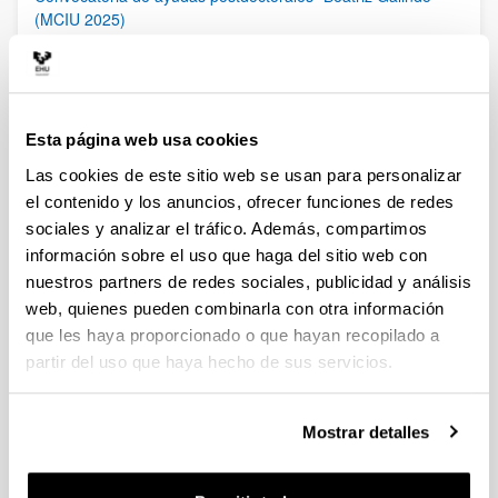
(MCIU 2025)
Plazo de presentación cerrado (Fecha de fin del plazo de
presentación: 27/02/2026)
06/02/2026 Publicada Orden de Modificación de la
convocatoria. Se amplía el período de solicitud de estas
ayudas hasta el 27 de febrero de 2026, incluido. El plazo de
Esta página web usa cookies
presentación de las “Expresiones de interés” finalizará el 20 de
Las cookies de este sitio web se usan para personalizar
febrero a las 13:30
el contenido y los anuncios, ofrecer funciones de redes
sociales y analizar el tráfico. Además, compartimos
Ayudas a la movilidad para personas contratadas
predoctorales del Gobierno Vasco [EGONLABUR] 2026
información sobre el uso que haga del sitio web con
Modalidad B
nuestros partners de redes sociales, publicidad y análisis
Plazo de presentación cerrado (Fecha de fin del plazo de
web, quienes pueden combinarla con otra información
presentación: 16/02/2026)
que les haya proporcionado o que hayan recopilado a
Se ha publicado la convocatoria
partir del uso que haya hecho de sus servicios.
Ayudas a la movilidad para personas contratadas
Mostrar detalles
predoctorales del Gobierno Vasco [EGONLABUR] 2026
Plazo de presentación cerrado: 24/11/2025 - 23/12/2025
Se ha publicado la convocatoria