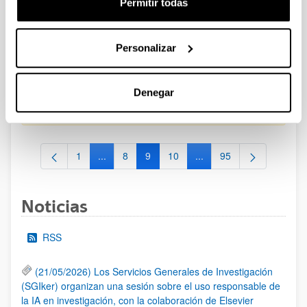
Permitir todas
CONVOCATORIA PARA LA CONTRATACIÓN DE
PERSONAL INVESTIGADOR EN FORMACIÓN EN LA EHU
Personalizar
FINANCIADO CON RECURSOS PROPIOS DE UN
GRUPO/PROYECTO DE INVESTIGACIÓN 2025-II
Plazo de presentación cerrado: 15/10/2025 - 23/10/2025
Denegar
19/01/2026. Resolución definitiva de adjudicados y excluidos.
1
...
8
9
10
...
95
Página
Páginas intermedias Use TAB para desplazarse
Página
Página
Página
Páginas intermedias Use
Página
Noticias
RSS
(21/05/2026) Los Servicios Generales de Investigación
(SGIker) organizan una sesión sobre el uso responsable de
la IA en investigación, con la colaboración de Elsevier