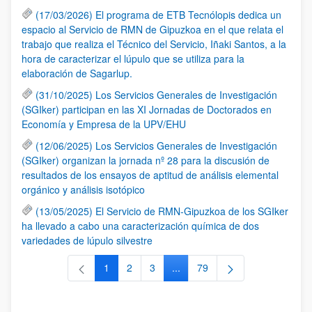
(17/03/2026) El programa de ETB Tecnólopis dedica un
espacio al Servicio de RMN de Gipuzkoa en el que relata el
trabajo que realiza el Técnico del Servicio, Iñaki Santos, a la
hora de caracterizar el lúpulo que se utiliza para la
elaboración de Sagarlup.
(31/10/2025) Los Servicios Generales de Investigación
(SGIker) participan en las XI Jornadas de Doctorados en
Economía y Empresa de la UPV/EHU
(12/06/2025) Los Servicios Generales de Investigación
(SGIker) organizan la jornada nº 28 para la discusión de
resultados de los ensayos de aptitud de análisis elemental
orgánico y análisis isotópico
(13/05/2025) El Servicio de RMN-Gipuzkoa de los SGIker
ha llevado a cabo una caracterización química de dos
variedades de lúpulo silvestre
1
2
3
...
79
Página
Página
Página
Páginas intermedias Use TAB 
Página