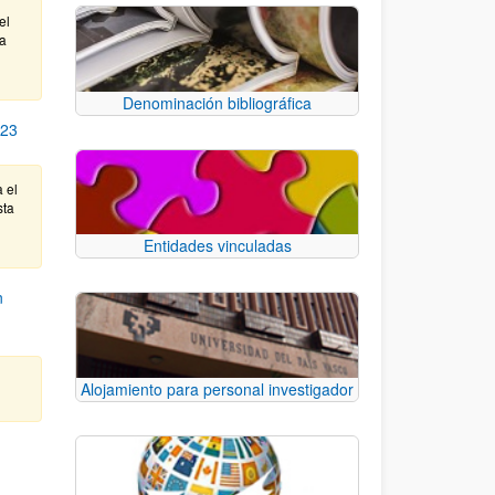
el
ta
Denominación bibliográfica
23
a el
sta
Entidades vinculadas
n
Alojamiento para personal investigador
e TAB para desplazarse.