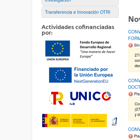
Transferencia e Innovación OTRI
No
Actividades cofinanciadas
CONV
por:
FORM
Sin
27/
co
de
CONV
DOCT
Pla
Cor
(27
y 
CONV
Pla