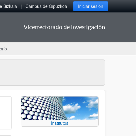
 Bizkaia
Campus de Gipuzkoa
Iniciar sesión
Vicerrectorado de Investigación
orio
Institutos