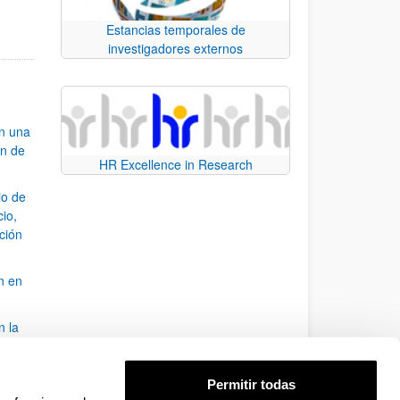
Estancias temporales de
investigadores externos
an una
ón de
HR Excellence in Research
io de
cio,
ación
n en
n la
álisis
Permitir todas
bo