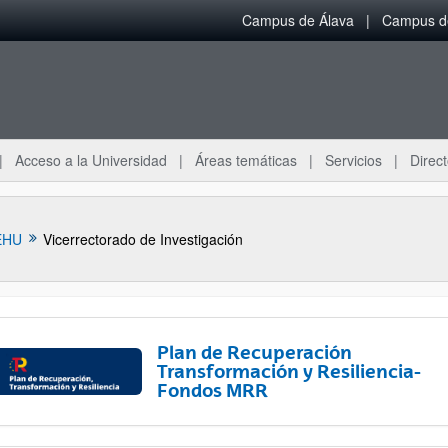
Campus de Álava
Campus de
Acceso a la Universidad
Áreas temáticas
Servicios
Direct
EHU
Vicerrectorado de Investigación
Plan de Recuperación
Transformación y Resiliencia-
Fondos MRR
ar subpáginas