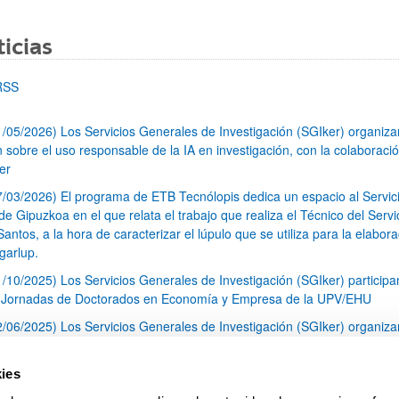
icias
RSS
1/05/2026) Los Servicios Generales de Investigación (SGIker) organiz
n sobre el uso responsable de la IA en investigación, con la colaboraci
er
7/03/2026) El programa de ETB Tecnólopis dedica un espacio al Servic
 Gipuzkoa en el que relata el trabajo que realiza el Técnico del Servi
Santos, a la hora de caracterizar el lúpulo que se utiliza para la elabor
garlup.
1/10/2025) Los Servicios Generales de Investigación (SGIker) participa
I Jornadas de Doctorados en Economía y Empresa de la UPV/EHU
2/06/2025) Los Servicios Generales de Investigación (SGIker) organiza
a nº 28 para la discusión de resultados de los ensayos de aptitud de an
tal orgánico y análisis isotópico
ies
3/05/2025) El Servicio de RMN-Gipuzkoa de los SGIker ha llevado a ca