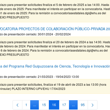
plazo para presentar solicitudes finaliza el 5 de febrero de 2025 a las 14:00. Hasta 
de enero de 2025: Para manifestar el interés en participar en la convocatoria. Has
31 de enero de 2025: Para la remisión a convocatoriasestatales.dgi@ehu.es del
EXO PRESUPUESTO
OCATORIA PROYECTOS DE COLABORACIÓN PÚBLICO-PRIVADA 20
zo de presentación cerrado: 30/01/2024 - 20/02/2024
plazo para presentar solicitudes finaliza el 20 de febrero de 2024 a las 14:00. Hast
de febrero de 2024: Para manifestar el interés en participar en la convocatoria. Ha
16 de febrero de 2024: Para la remisión a convocatoriasestatales.dgi@ehu.es del
EXO PRESUPUESTO
s del Programa Red Guipuzcoana de Ciencia, Tecnología e Innovació
zo de presentación cerrado: 21/03/2023 - 19/04/2023 13:00
plazo para presentar solicitudes, finaliza el 19 de abril de 2023 a las 13:00 (hora
ninsular) PLAZO INTERNO UPV/EHU 17/04/2023
1
...
15
16
17
...
95
Página
Páginas intermedias Use TAB para desplazarse.
Página
Página
Página
Páginas intermedias Us
Página