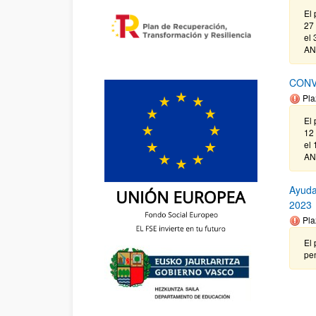
El 
27 
el 
AN
CONV
Pla
El 
12 
el 
AN
Ayuda
2023
Pla
El 
pe