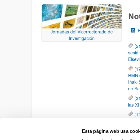
Not
Jornadas del Vicerrectorado de
Investigación
(2
sesió
Elsevi
(1
RMN de
Iñaki 
de Sa
(3
las X
(1
jornad
elemen
Esta página web usa cook
(1