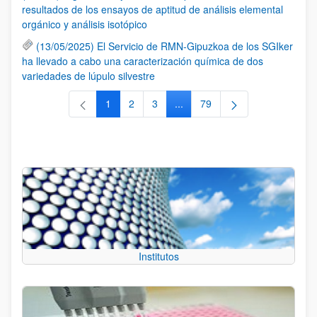
resultados de los ensayos de aptitud de análisis elemental
orgánico y análisis isotópico
(13/05/2025) El Servicio de RMN-Gipuzkoa de los SGIker
ha llevado a cabo una caracterización química de dos
variedades de lúpulo silvestre
1
2
3
...
79
Página
Página
Página
Páginas intermedias Use TAB 
Página
Institutos