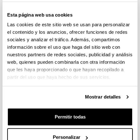
Convocatoria del Programa Posdoctoral de
Perfeccionamiento de Personal Investigador Doctor,
Esta página web usa cookies
Gobierno Vasco 2026-2029
Las cookies de este sitio web se usan para personalizar
Plazo de presentación cerrado: 19/06/2026 - 20/07/2026
el contenido y los anuncios, ofrecer funciones de redes
El plazo para la obtención del documento de compromiso
sociales y analizar el tráfico. Además, compartimos
finaliza el 15/07/2026 incluido
información sobre el uso que haga del sitio web con
nuestros partners de redes sociales, publicidad y análisis
PROYECTOS DE INVESTIGACIÓN LIDERADOS POR
web, quienes pueden combinarla con otra información
PERSONAL NOVEL (2026)
Plazo de presentación cerrado: 27/04/2026 - 18/05/2026 23:59
que les haya proporcionado o que hayan recopilado a
partir del uso que haya hecho de sus servicios.
Listado definitivo de solicitudes admitidas y excluidas para
evaluación. (01/06/2026)
Mostrar detalles
CONVOCATORIA DE AYUDAS A GRUPOS DE
INVESTIGACIÓN DE LA UPV/EHU (2026-2029).
MODALIDAD I. GRUPOS DE INVESTIGACION
Permitir todas
UNIVERSITARIOS NUEVOS
Plazo de presentación cerrado: 08/04/2026 - 27/04/2026 23:59
15/06/2026. Publicado el listado definitivo de solicitudes
Personalizar