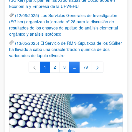
Economía y Empresa de la UPV/EHU
(12/06/2025) Los Servicios Generales de Investigación
(SGIker) organizan la jornada nº 28 para la discusión de
resultados de los ensayos de aptitud de análisis elemental
orgánico y análisis isotópico
(13/05/2025) El Servicio de RMN-Gipuzkoa de los SGIker
ha llevado a cabo una caracterización química de dos
variedades de lúpulo silvestre
1
2
3
...
79
Página
Página
Página
Páginas intermedias Use TAB 
Página
Institutos