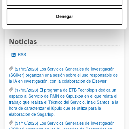
admitidas y excluidas.
Denegar
1
2
3
4
...
95
Página
Página
Página
Página
Páginas intermedias Use TA
Página
Noticias
RSS
(21/05/2026) Los Servicios Generales de Investigación
(SGIker) organizan una sesión sobre el uso responsable de
la IA en investigación, con la colaboración de Elsevier
(17/03/2026) El programa de ETB Tecnólopis dedica un
espacio al Servicio de RMN de Gipuzkoa en el que relata el
trabajo que realiza el Técnico del Servicio, Iñaki Santos, a la
hora de caracterizar el lúpulo que se utiliza para la
elaboración de Sagarlup.
(31/10/2025) Los Servicios Generales de Investigación
(SGIker) participan en las XI Jornadas de Doctorados en