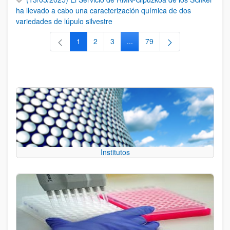
ha llevado a cabo una caracterización química de dos
variedades de lúpulo silvestre
1
2
3
...
79
Página
Página
Página
Páginas intermedias Use TAB 
Página
Institutos