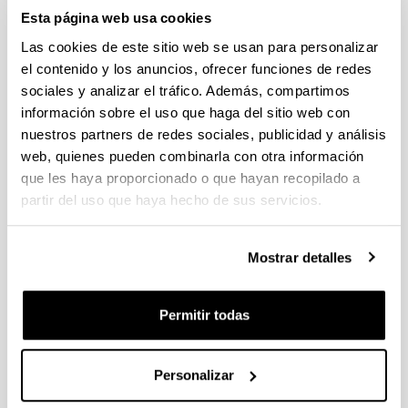
19/07/2023 Se ha publicado la propuesta de adjudicación
Esta página web usa cookies
Las cookies de este sitio web se usan para personalizar
CONVOCATORIA AYUDAS PARA LA FINANCIACIÓN DE
el contenido y los anuncios, ofrecer funciones de redes
PLANES DE INVESTIGACIÓN EN COOPERACIÓN EN EL
sociales y analizar el tráfico. Además, compartimos
ÁREA DE LA INTELIGENCIA ARTIFICIAL
información sobre el uso que haga del sitio web con
DESARROLLADOS POR GRUPOS DE INVESTIGACIÓN
nuestros partners de redes sociales, publicidad y análisis
INTERDISCIPLINARES
web, quienes pueden combinarla con otra información
Plazo de presentación cerrado: 13/07/2023 - 15/09/2023 23:59
que les haya proporcionado o que hayan recopilado a
EL PLAZO INTERNO DE PRESENTACIÓN DE SOLICITUDES
partir del uso que haya hecho de sus servicios.
ES DEL 13/07/2023 AL 08/09/2023 (INCLUSIVE).
Convocatoria de ayudas del Ministerio de Ciencia e
Mostrar detalles
Innovación para incentivar la consolidación investigadora
2023
Plazo de presentación cerrado: 07/07/2023 - 26/07/2023 14:00
Permitir todas
Plazo interno para envío de la expresión de interés:
14/07/2023 - Plazo interno para presentación de solicitudes:
24/07/2023 (a las 14:00h)
Personalizar