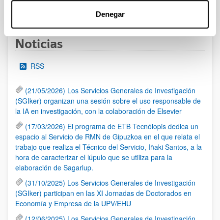
1
...
39
40
41
...
95
Página
Páginas intermedias Use TAB para desplazarse.
Página
Página
Página
Páginas intermedias Us
Página
Denegar
Noticias
RSS
(21/05/2026) Los Servicios Generales de Investigación
(SGIker) organizan una sesión sobre el uso responsable de
la IA en investigación, con la colaboración de Elsevier
(17/03/2026) El programa de ETB Tecnólopis dedica un
espacio al Servicio de RMN de Gipuzkoa en el que relata el
trabajo que realiza el Técnico del Servicio, Iñaki Santos, a la
hora de caracterizar el lúpulo que se utiliza para la
elaboración de Sagarlup.
(31/10/2025) Los Servicios Generales de Investigación
(SGIker) participan en las XI Jornadas de Doctorados en
Economía y Empresa de la UPV/EHU
(12/06/2025) Los Servicios Generales de Investigación