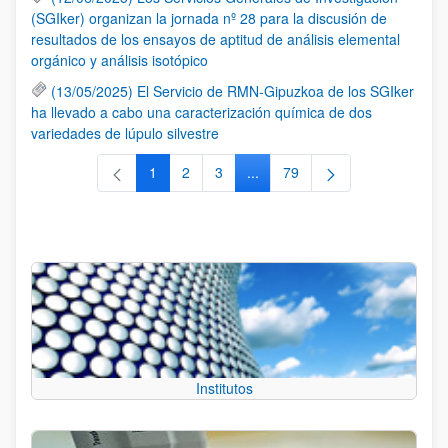
(SGIker) organizan la jornada nº 28 para la discusión de
resultados de los ensayos de aptitud de análisis elemental
orgánico y análisis isotópico
(13/05/2025) El Servicio de RMN-Gipuzkoa de los SGIker
ha llevado a cabo una caracterización química de dos
variedades de lúpulo silvestre
1
2
3
...
79
Página
Página
Página
Páginas intermedias Use TAB 
Página
Institutos