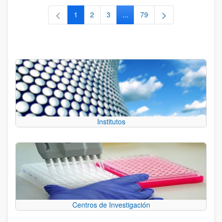
1
2
3
...
79
Página
Página
Página
Páginas intermedias Use TAB 
Página
Institutos
Centros de Investigación