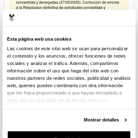
concedidas y denegadas (27/05/2025). Corrección de errores
a la Resolucion definitiva de solicitudes concedidas y
denegadas (27/02/2025)
CONVOCATORIA PROYECTOS DE COLABORACIÓN
PÚBLICO-PRIVADA 2024
Esta página web usa cookies
Plazo de presentación cerrado: 15/01/2025 - 05/02/2025
Las cookies de este sitio web se usan para personalizar
El plazo para presentar solicitudes finaliza el 5 de febrero de
2025 a las 14:00. Hasta el 27 de enero de 2025: Para
el contenido y los anuncios, ofrecer funciones de redes
manifestar el interés en participar en la convocatoria. Hasta el
sociales y analizar el tráfico. Además, compartimos
31 de enero de 2025: Para la remisión a
información sobre el uso que haga del sitio web con
convocatoriasestatales.dgi@ehu.es del ANEXO
PRESUPUESTO
nuestros partners de redes sociales, publicidad y análisis
web, quienes pueden combinarla con otra información
CONVOCATORIA PROYECTOS DE COLABORACIÓN
que les haya proporcionado o que hayan recopilado a
PÚBLICO-PRIVADA 2023
partir del uso que haya hecho de sus servicios.
Plazo de presentación cerrado: 30/01/2024 - 20/02/2024
El plazo para presentar solicitudes finaliza el 20 de febrero de
2024 a las 14:00. Hasta el 12 de febrero de 2024: Para
Mostrar detalles
manifestar el interés en participar en la convocatoria. Hasta el
16 de febrero de 2024: Para la remisión a
convocatoriasestatales.dgi@ehu.es del ANEXO