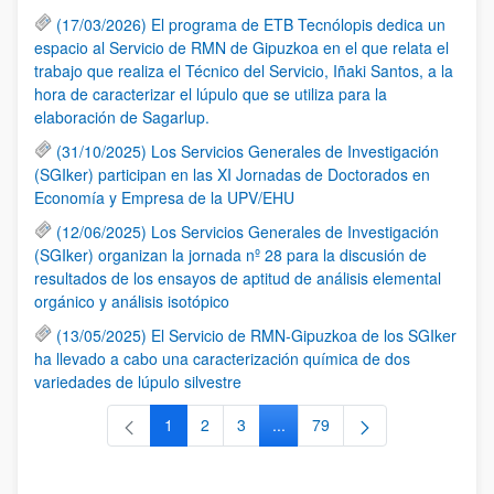
(17/03/2026) El programa de ETB Tecnólopis dedica un
espacio al Servicio de RMN de Gipuzkoa en el que relata el
trabajo que realiza el Técnico del Servicio, Iñaki Santos, a la
hora de caracterizar el lúpulo que se utiliza para la
elaboración de Sagarlup.
(31/10/2025) Los Servicios Generales de Investigación
(SGIker) participan en las XI Jornadas de Doctorados en
Economía y Empresa de la UPV/EHU
(12/06/2025) Los Servicios Generales de Investigación
(SGIker) organizan la jornada nº 28 para la discusión de
resultados de los ensayos de aptitud de análisis elemental
orgánico y análisis isotópico
(13/05/2025) El Servicio de RMN-Gipuzkoa de los SGIker
ha llevado a cabo una caracterización química de dos
variedades de lúpulo silvestre
1
2
3
...
79
Página
Página
Página
Páginas intermedias Use TAB 
Página