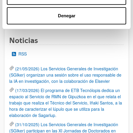
Denegar
1
...
17
18
19
...
95
Página
Páginas intermedias Use TAB para desplazarse.
Página
Página
Página
Páginas intermedias Us
Página
Noticias
RSS
(21/05/2026) Los Servicios Generales de Investigación
(SGIker) organizan una sesión sobre el uso responsable de
la IA en investigación, con la colaboración de Elsevier
(17/03/2026) El programa de ETB Tecnólopis dedica un
espacio al Servicio de RMN de Gipuzkoa en el que relata el
trabajo que realiza el Técnico del Servicio, Iñaki Santos, a la
hora de caracterizar el lúpulo que se utiliza para la
elaboración de Sagarlup.
(31/10/2025) Los Servicios Generales de Investigación
(SGIker) participan en las XI Jornadas de Doctorados en