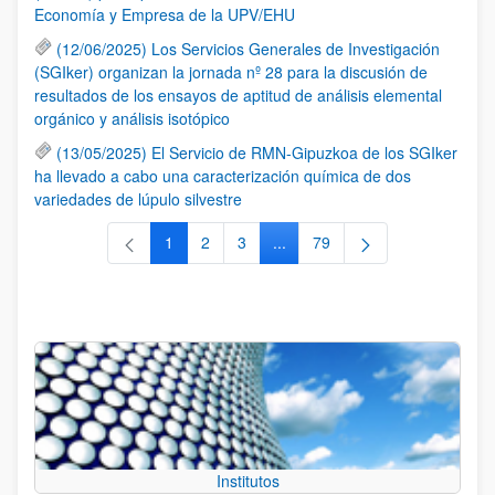
Economía y Empresa de la UPV/EHU
(12/06/2025) Los Servicios Generales de Investigación
(SGIker) organizan la jornada nº 28 para la discusión de
resultados de los ensayos de aptitud de análisis elemental
orgánico y análisis isotópico
(13/05/2025) El Servicio de RMN-Gipuzkoa de los SGIker
ha llevado a cabo una caracterización química de dos
variedades de lúpulo silvestre
1
2
3
...
79
Página
Página
Página
Páginas intermedias Use TAB 
Página
Institutos