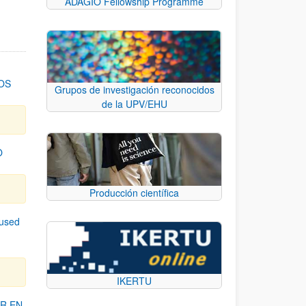
ADAGIO Fellowship Programme
OS
Grupos de investigación reconocidos
de la UPV/EHU
O
Producción científica
cused
IKERTU
R EN