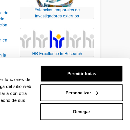
Estancias temporales de
io de
investigadores externos
cio,
ación
n en
HR Excellence in Research
n la
álisis
Permitir todas
bo
er funciones de
ga del sitio web
Personalizar
arla con otra
para desplazarse.
 hecho de sus
Denegar
EHU