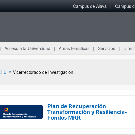
Campus de Álava
Campus de
Acceso a la Universidad
Áreas temáticas
Servicios
Direct
EHU
Vicerrectorado de Investigación
Plan de Recuperación
Transformación y Resiliencia-
Fondos MRR
ar subpáginas