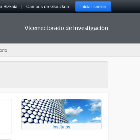
 Bizkaia
Campus de Gipuzkoa
Iniciar sesión
Vicerrectorado de Investigación
orio
Institutos