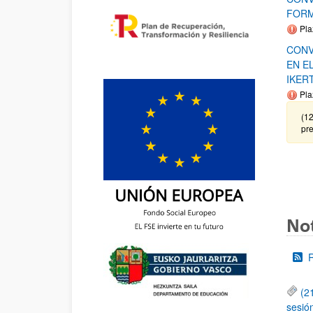
FORM
Pla
CONV
EN E
IKER
Pla
(12
pre
Not
(2
sesió