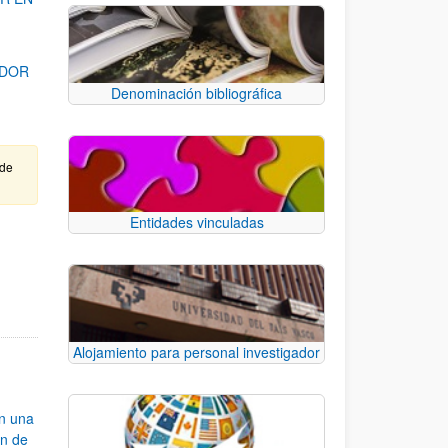
ADOR
Denominación bibliográfica
 de
Entidades vinculadas
para desplazarse.
Alojamiento para personal investigador
an una
ón de