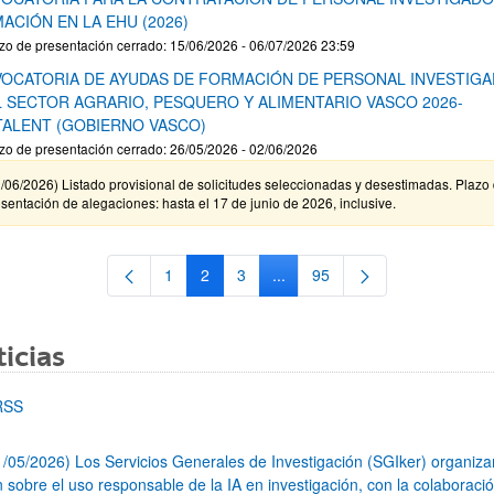
ACIÓN EN LA EHU (2026)
zo de presentación cerrado: 15/06/2026 - 06/07/2026 23:59
OCATORIA DE AYUDAS DE FORMACIÓN DE PERSONAL INVESTIG
L SECTOR AGRARIO, PESQUERO Y ALIMENTARIO VASCO 2026-
TALENT (GOBIERNO VASCO)
zo de presentación cerrado: 26/05/2026 - 02/06/2026
/06/2026) Listado provisional de solicitudes seleccionadas y desestimadas. Plazo
sentación de alegaciones: hasta el 17 de junio de 2026, inclusive.
1
2
3
...
95
Página
Página
Página
Páginas intermedias Use TAB 
Página
icias
RSS
1/05/2026) Los Servicios Generales de Investigación (SGIker) organiz
n sobre el uso responsable de la IA en investigación, con la colaboraci