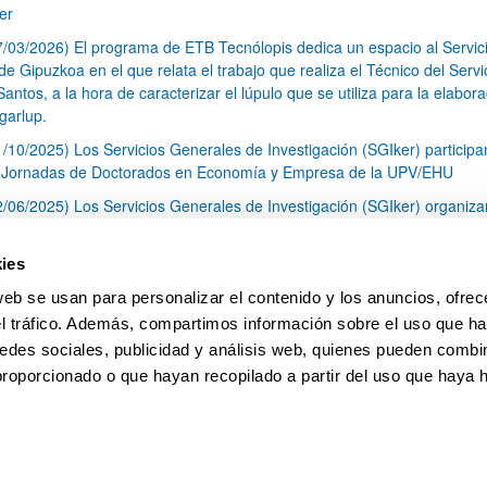
er
7/03/2026) El programa de ETB Tecnólopis dedica un espacio al Servic
 Gipuzkoa en el que relata el trabajo que realiza el Técnico del Servi
Santos, a la hora de caracterizar el lúpulo que se utiliza para la elabor
garlup.
1/10/2025) Los Servicios Generales de Investigación (SGIker) participa
I Jornadas de Doctorados en Economía y Empresa de la UPV/EHU
2/06/2025) Los Servicios Generales de Investigación (SGIker) organiza
a nº 28 para la discusión de resultados de los ensayos de aptitud de an
tal orgánico y análisis isotópico
ies
3/05/2025) El Servicio de RMN-Gipuzkoa de los SGIker ha llevado a ca
web se usan para personalizar el contenido y los anuncios, ofrec
aracterización química de dos variedades de lúpulo silvestre
el tráfico. Además, compartimos información sobre el uso que ha
1
2
3
...
79
edes sociales, publicidad y análisis web, quienes pueden combin
Página
Página
Página
Páginas intermedias Use TAB 
Página
proporcionado o que hayan recopilado a partir del uso que haya
pa
Ayuda