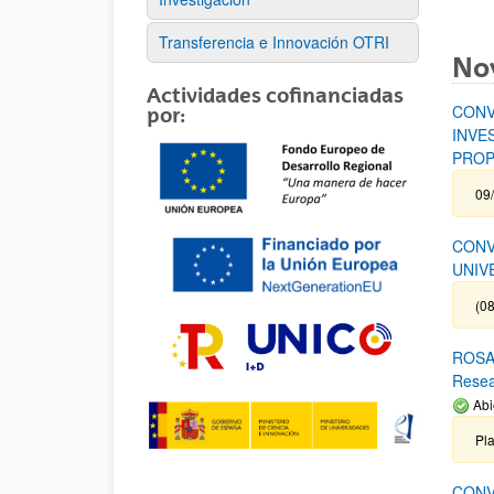
Transferencia e Innovación OTRI
No
Actividades cofinanciadas
CONV
por:
INVE
PROP
09
CONV
UNIV
(08
ROSA 
Rese
Abi
Pl
CONV