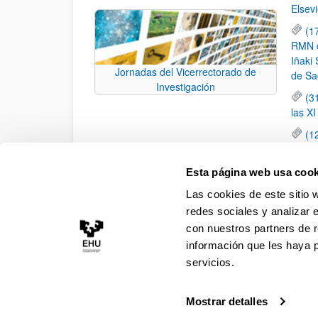
Elsevi
(1
RMN de
Iñaki 
Jornadas del Vicerrectorado de
de Sa
Investigación
(3
las X
(1
jornad
elemen
Esta página web usa cook
(1
Las cookies de este sitio 
una c
redes sociales y analizar 
con nuestros partners de r
información que les haya 
servicios.
Mostrar detalles
Accesibilidad
Información legal
Contacto
Ma