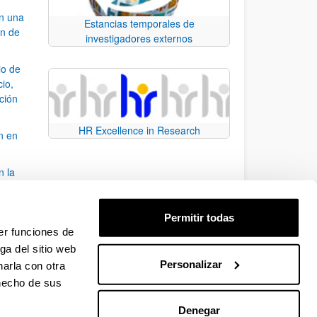
an una
Estancias temporales de
ón de
investigadores externos
io de
cio,
ación
HR Excellence in Research
n en
n la
álisis
Permitir todas
bo
er funciones de
ga del sitio web
Personalizar
arla con otra
para desplazarse.
 hecho de sus
Denegar