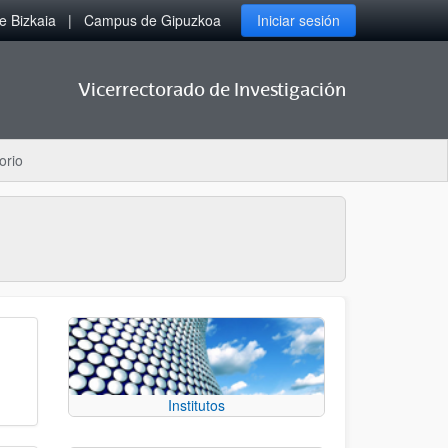
 Bizkaia
Campus de Gipuzkoa
Iniciar sesión
Vicerrectorado de Investigación
orio
Institutos