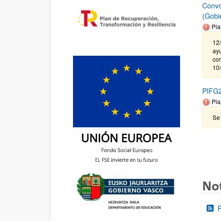
Convo
(Gobi
Pla
12/
ayu
cor
10/
PIFG2
Pla
Se
Not