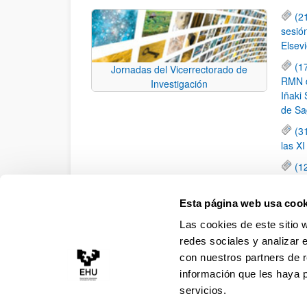
(2
sesió
Elsevi
(1
Jornadas del Vicerrectorado de
RMN de
Investigación
Iñaki 
de Sa
(3
las X
(1
jornad
elemen
Esta página web usa cook
(1
Las cookies de este sitio 
una c
redes sociales y analizar 
con nuestros partners de r
información que les haya 
servicios.