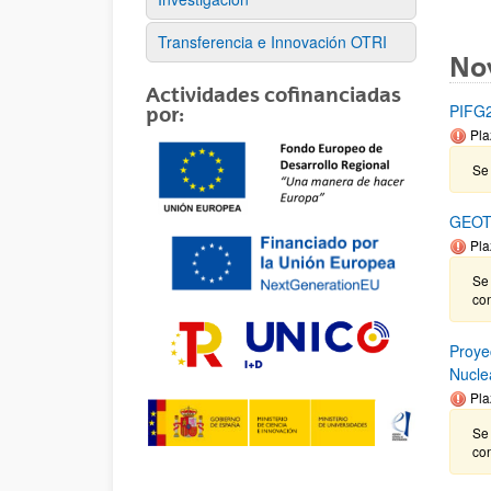
Transferencia e Innovación OTRI
No
Actividades cofinanciadas
PIFG22
por:
Pla
Se 
GEOT
Pla
Se
co
Proye
Nucle
Pla
Se
co