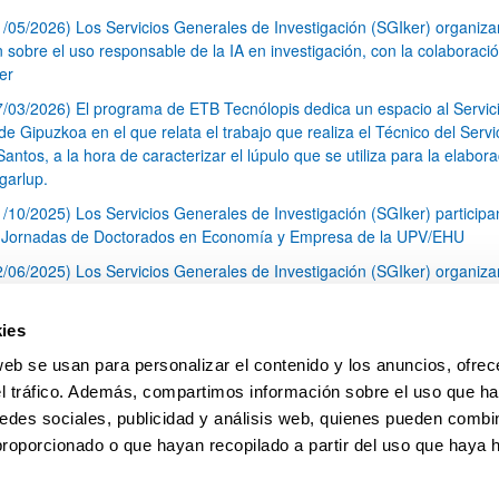
1/05/2026) Los Servicios Generales de Investigación (SGIker) organiz
n sobre el uso responsable de la IA en investigación, con la colaboraci
er
7/03/2026) El programa de ETB Tecnólopis dedica un espacio al Servic
 Gipuzkoa en el que relata el trabajo que realiza el Técnico del Servi
Santos, a la hora de caracterizar el lúpulo que se utiliza para la elabor
garlup.
1/10/2025) Los Servicios Generales de Investigación (SGIker) participa
I Jornadas de Doctorados en Economía y Empresa de la UPV/EHU
2/06/2025) Los Servicios Generales de Investigación (SGIker) organiza
a nº 28 para la discusión de resultados de los ensayos de aptitud de an
tal orgánico y análisis isotópico
ies
3/05/2025) El Servicio de RMN-Gipuzkoa de los SGIker ha llevado a ca
web se usan para personalizar el contenido y los anuncios, ofrec
aracterización química de dos variedades de lúpulo silvestre
el tráfico. Además, compartimos información sobre el uso que ha
1
2
3
...
79
edes sociales, publicidad y análisis web, quienes pueden combin
Página
Página
Página
Páginas intermedias Use TAB 
Página
proporcionado o que hayan recopilado a partir del uso que haya