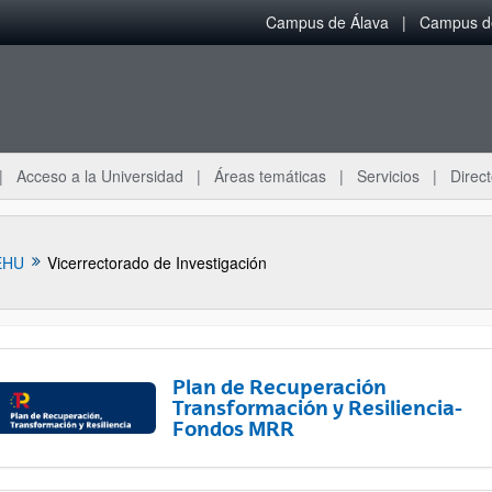
Campus de Álava
Campus de
Acceso a la Universidad
Áreas temáticas
Servicios
Direct
EHU
Vicerrectorado de Investigación
Plan de Recuperación
Transformación y Resiliencia-
Fondos MRR
ar subpáginas