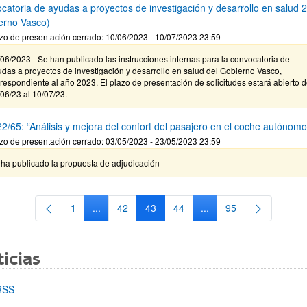
catoria de ayudas a proyectos de investigación y desarrollo en salud 
erno Vasco)
zo de presentación cerrado: 10/06/2023 - 10/07/2023 23:59
06/2023 - Se han publicado las instrucciones internas para la convocatoria de
das a proyectos de investigación y desarrollo en salud del Gobierno Vasco,
respondiente al año 2023. El plazo de presentación de solicitudes estará abierto d
06/23 al 10/07/23.
2/65: “Análisis y mejora del confort del pasajero en el coche autónomo
zo de presentación cerrado: 03/05/2023 - 23/05/2023 23:59
 ha publicado la propuesta de adjudicación
1
...
42
43
44
...
95
Página
Páginas intermedias Use TAB para desplazarse.
Página
Página
Página
Páginas intermedias Us
Página
icias
RSS