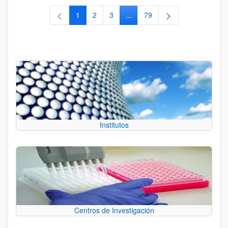
1
2
3
...
79
Página
Página
Página
Páginas intermedias Use TAB 
Página
Institutos
Centros de Investigación