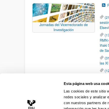
(2
sesió
Jornadas del Vicerrectorado de
Elsevi
Investigación
(1
RMN de
Iñaki 
de Sa
(3
las X
(1
jornad
elemen
Esta página web usa cook
(1
Las cookies de este sitio 
una c
redes sociales y analizar 
con nuestros partners de r
información que les haya 