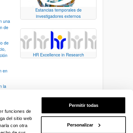
Estancias temporales de
investigadores externos
an una
ón de
io de
cio,
HR Excellence in Research
ación
n en
n la
álisis
Permitir todas
bo
er funciones de
ga del sitio web
Personalizar
arla con otra
para desplazarse.
 hecho de sus