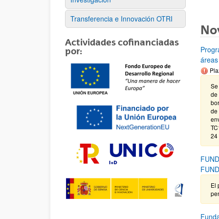
Transferencia e Innovación OTRI
No
Actividades cofinanciadas
Progr
por:
áreas
Pla
Se
de 
bo
de 
env
TC1
24
FUND
FUN
El 
pen
Funda