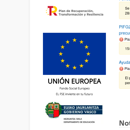
Se 
28
PIFG2
precu
Pla
15
Ayuda
Pla
El 
pen
Not