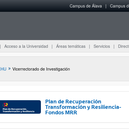
Campus de Álava
Campus de
Acceso a la Universidad
Áreas temáticas
Servicios
Direct
EHU
Vicerrectorado de Investigación
Plan de Recuperación
Transformación y Resiliencia-
Fondos MRR
ar subpáginas