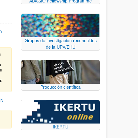
ADAGIO Fellowship Programme
n
Grupos de investigación reconocidos
de la UPV/EHU
n
n
el
):
Producción científica
ÓN
IKERTU