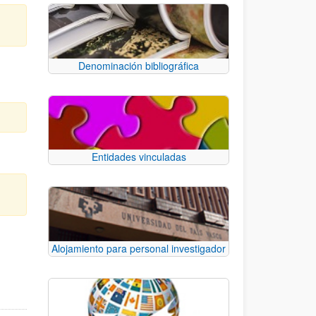
Denominación bibliográfica
Entidades vinculadas
Alojamiento para personal investigador
e TAB para desplazarse.