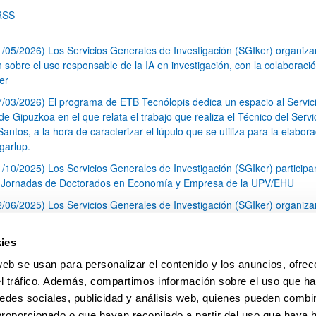
RSS
1/05/2026) Los Servicios Generales de Investigación (SGIker) organiz
n sobre el uso responsable de la IA en investigación, con la colaboraci
er
7/03/2026) El programa de ETB Tecnólopis dedica un espacio al Servic
 Gipuzkoa en el que relata el trabajo que realiza el Técnico del Servi
Santos, a la hora de caracterizar el lúpulo que se utiliza para la elabor
garlup.
1/10/2025) Los Servicios Generales de Investigación (SGIker) participa
I Jornadas de Doctorados en Economía y Empresa de la UPV/EHU
2/06/2025) Los Servicios Generales de Investigación (SGIker) organiza
a nº 28 para la discusión de resultados de los ensayos de aptitud de an
tal orgánico y análisis isotópico
ies
3/05/2025) El Servicio de RMN-Gipuzkoa de los SGIker ha llevado a ca
web se usan para personalizar el contenido y los anuncios, ofrec
aracterización química de dos variedades de lúpulo silvestre
el tráfico. Además, compartimos información sobre el uso que ha
1
2
3
...
79
edes sociales, publicidad y análisis web, quienes pueden combin
Página
Página
Página
Páginas intermedias Use TAB 
Página
proporcionado o que hayan recopilado a partir del uso que haya