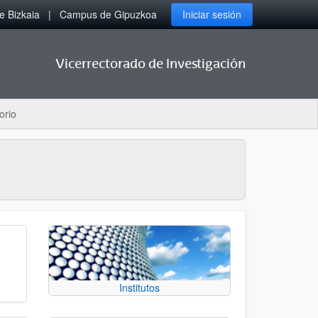
 Bizkaia
Campus de Gipuzkoa
Iniciar sesión
Vicerrectorado de Investigación
orio
Institutos