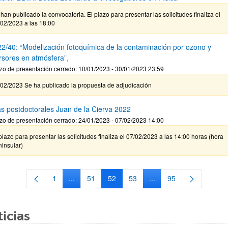
han publicado la convocatoria. El plazo para presentar las solicitudes finaliza el
/02/2023 a las 18:00
2/40: “Modelización fotoquímica de la contaminación por ozono y
rsores en atmósfera”,
zo de presentación cerrado: 10/01/2023 - 30/01/2023 23:59
/02/2023 Se ha publicado la propuesta de adjudicación
s postdoctorales Juan de la Cierva 2022
zo de presentación cerrado: 24/01/2023 - 07/02/2023 14:00
plazo para presentar las solicitudes finaliza el 07/02/2023 a las 14:00 horas (hora
insular)
1
...
51
52
53
...
95
Página
Páginas intermedias Use TAB para desplazarse.
Página
Página
Página
Páginas intermedias Us
Página
icias