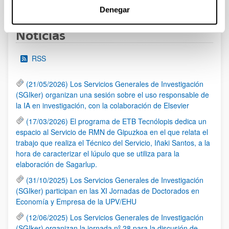
Página
Páginas intermedias Use TAB para desplazarse.
Página
Página
Página
Páginas intermedias Us
Página
Denegar
Noticias
RSS
(21/05/2026) Los Servicios Generales de Investigación
(SGIker) organizan una sesión sobre el uso responsable de
la IA en investigación, con la colaboración de Elsevier
(17/03/2026) El programa de ETB Tecnólopis dedica un
espacio al Servicio de RMN de Gipuzkoa en el que relata el
trabajo que realiza el Técnico del Servicio, Iñaki Santos, a la
hora de caracterizar el lúpulo que se utiliza para la
elaboración de Sagarlup.
(31/10/2025) Los Servicios Generales de Investigación
(SGIker) participan en las XI Jornadas de Doctorados en
Economía y Empresa de la UPV/EHU
(12/06/2025) Los Servicios Generales de Investigación
(SGIker) organizan la jornada nº 28 para la discusión de