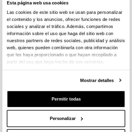
Esta página web usa cookies
admitidas que pasan a la fase de valoración
Las cookies de este sitio web se usan para personalizar
PIFG22/33: “Fotónica cuántica en fibras
el contenido y los anuncios, ofrecer funciones de redes
microestructuradas”,
sociales y analizar el tráfico. Además, compartimos
Plazo de presentación cerrado: 19/11/2022 - 13/12/2022 23:59
información sobre el uso que haga del sitio web con
nuestros partners de redes sociales, publicidad y análisis
29/12/2022 Se ha publicado la propuesta de adjudicación
web, quienes pueden combinarla con otra información
Convocatoria de ayudas para contratos predoctorales para
que les haya proporcionado o que hayan recopilado a
la formación de doctores: Programa FPI 2022
partir del uso que haya hecho de sus servicios.
Plazo de presentación cerrado: 12/01/2023 - 26/01/2023 14:00
Se ha publicado la convocatoria. El plazo de presentación de
Mostrar detalles
solicitudes finaliza el 26/01/2023 a las 14:00
PIFG22/30: “Material polimerikoen birziklapena”
Permitir todas
Plazo de presentación cerrado: 05/11/2022 - 25/11/2022 23:59
16/12/2022- Se ha publicado la propuesta de adjudicación
Personalizar
1
...
54
55
56
...
95