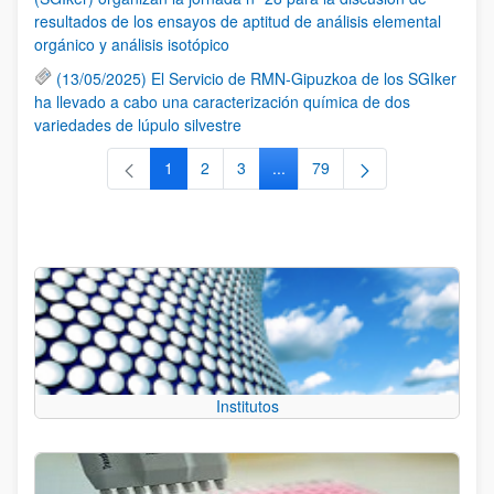
resultados de los ensayos de aptitud de análisis elemental
orgánico y análisis isotópico
(13/05/2025) El Servicio de RMN-Gipuzkoa de los SGIker
ha llevado a cabo una caracterización química de dos
variedades de lúpulo silvestre
1
2
3
...
79
Página
Página
Página
Páginas intermedias Use TAB 
Página
Institutos