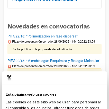
Novedades en convocatorias
PIFG22/18: "Polimerización en fase dispersa"
Plazo de presentación cerrado: 28/09/2022 - 19/10/2022 23:59
Se ha publicado la propuesta de adjudicación
PIFG22/15: “Microbiología: Bioquímica y Biología Molecular”
Plazo de presentación cerrado: 20/09/2022 - 10/10/2022 23:59
27/10/2022 Se ha publicado la propuesta de adjudicación
CONVOCATORIA DE AYUDAS A GRUPOS DE
INVESTIGACIÓN DE LA UPV/EHU (2021)
Esta página web usa cookies
Plazo de presentación cerrado: 30/12/2021 - 15/02/2022 23:59
Las cookies de este sitio web se usan para personalizar
24/10/2022: Publicada la Resolución definitiva de ayudas
concedidas y denegadas
el contenido y los anuncios, ofrecer funciones de redes