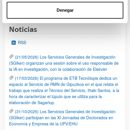
1
...
62
63
64
...
95
Página
Páginas intermedias Use TAB para desplazarse.
Página
Página
Página
Páginas intermedias Us
Página
Denegar
Noticias
RSS
(21/05/2026) Los Servicios Generales de Investigación
(SGIker) organizan una sesión sobre el uso responsable de
la IA en investigación, con la colaboración de Elsevier
(17/03/2026) El programa de ETB Tecnólopis dedica un
espacio al Servicio de RMN de Gipuzkoa en el que relata el
trabajo que realiza el Técnico del Servicio, Iñaki Santos, a la
hora de caracterizar el lúpulo que se utiliza para la
elaboración de Sagarlup.
(31/10/2025) Los Servicios Generales de Investigación
(SGIker) participan en las XI Jornadas de Doctorados en
Economía y Empresa de la UPV/EHU