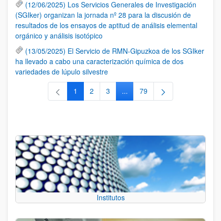
(12/06/2025) Los Servicios Generales de Investigación
(SGIker) organizan la jornada nº 28 para la discusión de
resultados de los ensayos de aptitud de análisis elemental
orgánico y análisis isotópico
(13/05/2025) El Servicio de RMN-Gipuzkoa de los SGIker
ha llevado a cabo una caracterización química de dos
variedades de lúpulo silvestre
1
2
3
...
79
Página
Página
Página
Páginas intermedias Use TAB 
Página
Institutos