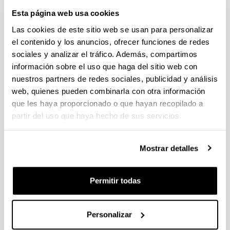
additive manufacturing processes”
Esta página web usa cookies
Trámite abierto (Plazo de presentación de solicitudes: 28/07/2022 -
18/08/2022 23:59)
Las cookies de este sitio web se usan para personalizar
el contenido y los anuncios, ofrecer funciones de redes
Se ha publicado la propuesta de adjudicación
sociales y analizar el tráfico. Además, compartimos
PIFG22/06: “Aportaciones al sistema de propulsión del
información sobre el uso que haga del sitio web con
vehículo eléctrico. Optimización del control tolerante a fallos
nuestros partners de redes sociales, publicidad y análisis
en máquinas de reluctancia síncrona multifase asistidas por
web, quienes pueden combinarla con otra información
imanes en modo debilitamiento de campo”
que les haya proporcionado o que hayan recopilado a
Trámite abierto (Plazo de presentación de solicitudes: 28/07/2022 -
partir del uso que haya hecho de sus servicios.
18/08/2022 23:59)
Se ha publicado la propuesta de adjudicación
Mostrar detalles
PIFG22/07: “Desarrollo de nuevas funcionalidades para
smart grids mediante convertidores de potencia FPL”
Permitir todas
Trámite abierto (Plazo de presentación de solicitudes: 28/07/2022 -
18/08/2022 23:59)
Se ha publicado la propuesta de adjudicación
Personalizar