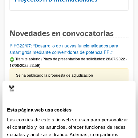
Novedades en convocatorias
PIFG22/07: “Desarrollo de nuevas funcionalidades para
smart grids mediante convertidores de potencia FPL”
Trámite abierto (Plazo de presentación de solicitudes: 28/07/2022 -
18/08/2022 23:59)
Se ha publicado la propuesta de adjudicación
PIFG22/04: “Síntesis y caracterización de microcápsulas
poliméricas biodegradables”
Trámite abierto (Plazo de presentación de solicitudes: 20/07/2022 -
10/08/2022 23:59)
Esta página web usa cookies
Se ha publicado la propuesta de adjudicación
Las cookies de este sitio web se usan para personalizar
el contenido y los anuncios, ofrecer funciones de redes
PIFG22/09: “Diseño e implementación de sistemas de
sociales y analizar el tráfico. Además, compartimos