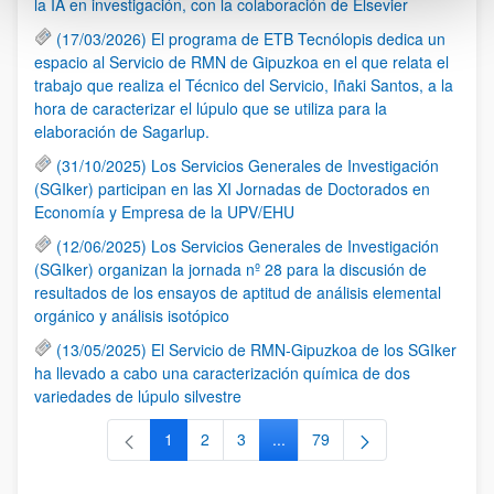
la IA en investigación, con la colaboración de Elsevier
(17/03/2026) El programa de ETB Tecnólopis dedica un
espacio al Servicio de RMN de Gipuzkoa en el que relata el
trabajo que realiza el Técnico del Servicio, Iñaki Santos, a la
hora de caracterizar el lúpulo que se utiliza para la
elaboración de Sagarlup.
(31/10/2025) Los Servicios Generales de Investigación
(SGIker) participan en las XI Jornadas de Doctorados en
Economía y Empresa de la UPV/EHU
(12/06/2025) Los Servicios Generales de Investigación
(SGIker) organizan la jornada nº 28 para la discusión de
resultados de los ensayos de aptitud de análisis elemental
orgánico y análisis isotópico
(13/05/2025) El Servicio de RMN-Gipuzkoa de los SGIker
ha llevado a cabo una caracterización química de dos
variedades de lúpulo silvestre
1
2
3
...
79
Página
Página
Página
Páginas intermedias Use TAB 
Página