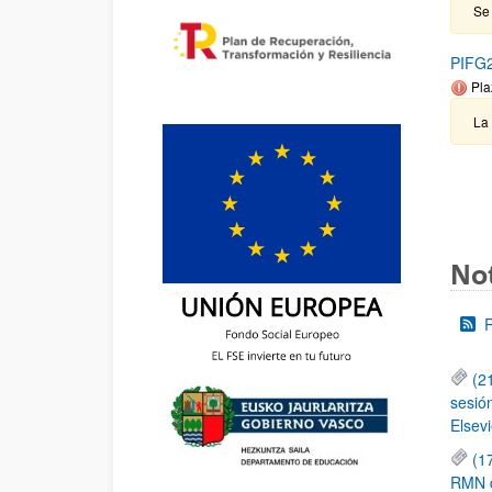
Se 
PIFG2
Pla
La
Not
(2
sesió
Elsevi
(1
RMN de