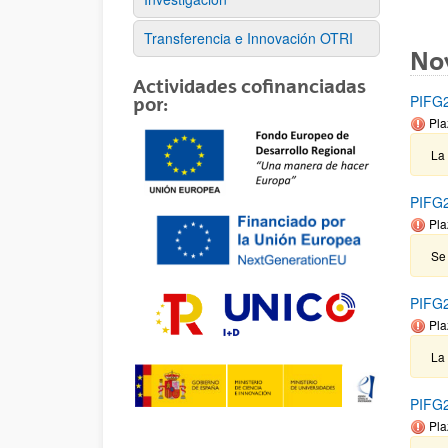
Transferencia e Innovación OTRI
No
Actividades cofinanciadas
PIFG2
por:
Pla
La
PIFG2
Pla
Se
PIFG2
Pla
La
PIFG2
Pla