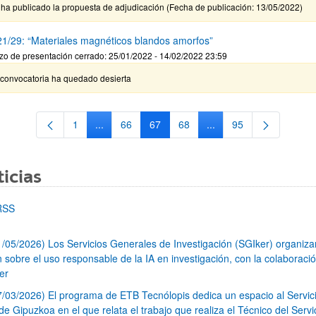
ha publicado la propuesta de adjudicación (Fecha de publicación: 13/05/2022)
1/29: “Materiales magnéticos blandos amorfos”
zo de presentación cerrado: 25/01/2022 - 14/02/2022 23:59
 convocatoria ha quedado desierta
1
...
66
67
68
...
95
Página
Páginas intermedias Use TAB para desplazarse.
Página
Página
Página
Páginas intermedias Us
Página
icias
RSS
1/05/2026) Los Servicios Generales de Investigación (SGIker) organiz
n sobre el uso responsable de la IA en investigación, con la colaboraci
er
7/03/2026) El programa de ETB Tecnólopis dedica un espacio al Servic
 Gipuzkoa en el que relata el trabajo que realiza el Técnico del Servi