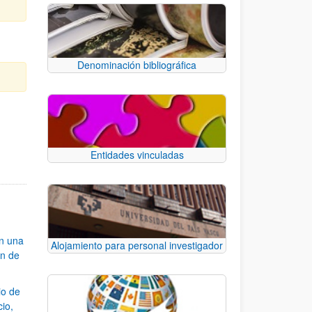
Denominación bibliográfica
e TAB para desplazarse.
Entidades vinculadas
an una
Alojamiento para personal investigador
ón de
io de
cio,