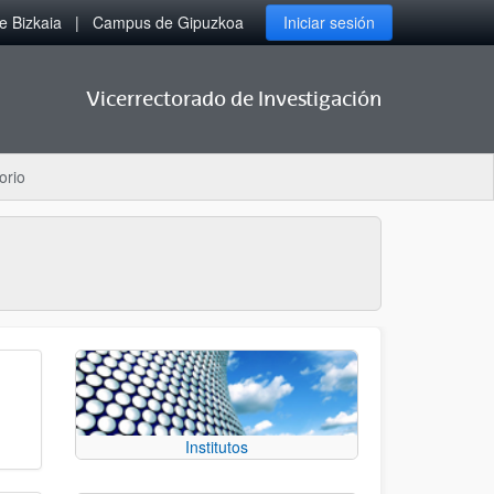
 Bizkaia
Campus de Gipuzkoa
Iniciar sesión
Vicerrectorado de Investigación
orio
Institutos