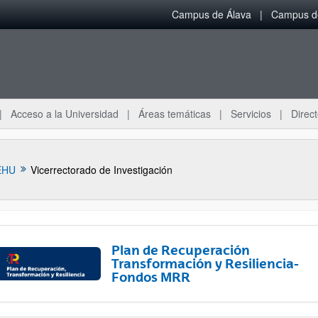
Campus de Álava
Campus de
Acceso a la Universidad
Áreas temáticas
Servicios
Direct
EHU
Vicerrectorado de Investigación
Plan de Recuperación
Transformación y Resiliencia-
Fondos MRR
ar subpáginas