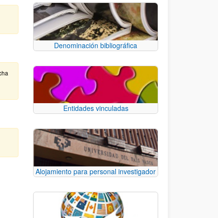
Denominación bibliográfica
cha
Entidades vinculadas
Alojamiento para personal investigador
e TAB para desplazarse.