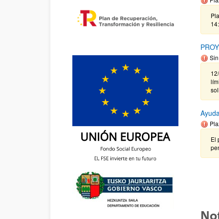
Pla
14
PROY
Sin
12
lím
so
Ayuda
Pla
El 
pen
Not