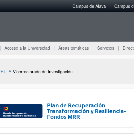
Campus de Álava
Campus de
Acceso a la Universidad
Áreas temáticas
Servicios
Direct
EHU
Vicerrectorado de Investigación
Plan de Recuperación
Transformación y Resiliencia-
Fondos MRR
ar subpáginas