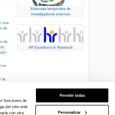
Estancias temporales de
investigadores externos
an una
ón de
io de
cio,
HR Excellence in Research
ación
n en
n la
álisis
Permitir todas
bo
er funciones de
ga del sitio web
Personalizar
arla con otra
para desplazarse.