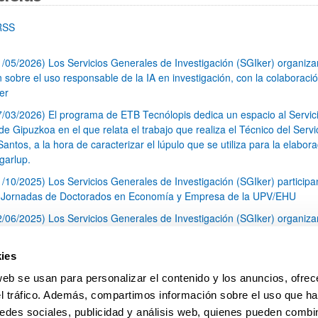
RSS
1/05/2026) Los Servicios Generales de Investigación (SGIker) organiz
n sobre el uso responsable de la IA en investigación, con la colaboraci
er
7/03/2026) El programa de ETB Tecnólopis dedica un espacio al Servic
 Gipuzkoa en el que relata el trabajo que realiza el Técnico del Servi
Santos, a la hora de caracterizar el lúpulo que se utiliza para la elabor
garlup.
1/10/2025) Los Servicios Generales de Investigación (SGIker) participa
I Jornadas de Doctorados en Economía y Empresa de la UPV/EHU
2/06/2025) Los Servicios Generales de Investigación (SGIker) organiza
a nº 28 para la discusión de resultados de los ensayos de aptitud de an
tal orgánico y análisis isotópico
ies
3/05/2025) El Servicio de RMN-Gipuzkoa de los SGIker ha llevado a ca
web se usan para personalizar el contenido y los anuncios, ofrec
aracterización química de dos variedades de lúpulo silvestre
el tráfico. Además, compartimos información sobre el uso que ha
1
2
3
...
79
edes sociales, publicidad y análisis web, quienes pueden combin
Página
Página
Página
Páginas intermedias Use TAB 
Página