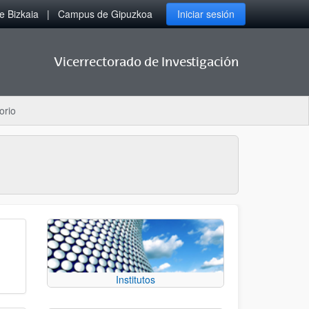
 Bizkaia
Campus de Gipuzkoa
Iniciar sesión
Vicerrectorado de Investigación
orio
Institutos