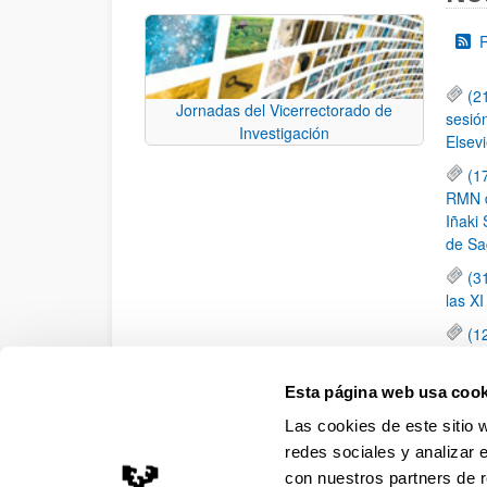
(2
Jornadas del Vicerrectorado de
sesió
Investigación
Elsevi
(1
RMN de
Iñaki 
de Sa
(3
las X
(1
jornad
elemen
Esta página web usa cook
(1
Las cookies de este sitio 
una c
redes sociales y analizar 
con nuestros partners de r