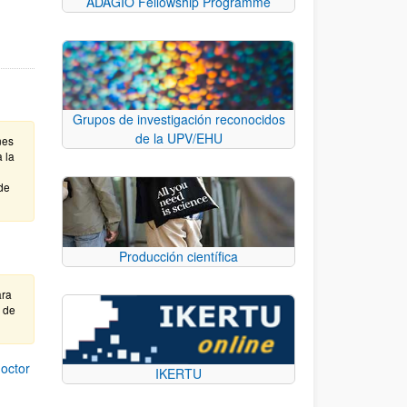
ADAGIO Fellowship Programme
Grupos de investigación reconocidos
de la UPV/EHU
nes
 la
de
Producción científica
ara
e de
octor
IKERTU