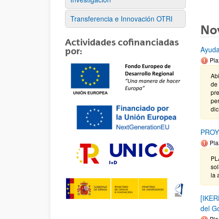
Transferencia e Innovación OTRI
No
Actividades cofinanciadas
Ayuda
por:
Pla
Abi
de 
pre
per
dic
PROY
Pla
PL
sol
la 
[IKER
del G
Pla