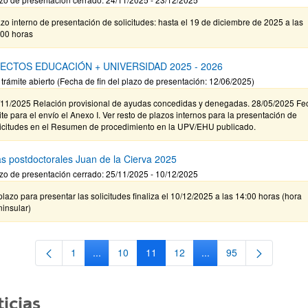
zo interno de presentación de solicitudes: hasta el 19 de diciembre de 2025 a las
:00 horas
ECTOS EDUCACIÓN + UNIVERSIDAD 2025 - 2026
 trámite abierto (Fecha de fin del plazo de presentación: 12/06/2025)
/11/2025 Relación provisional de ayudas concedidas y denegadas. 28/05/2025 Fe
ite para el envío el Anexo I. Ver resto de plazos internos para la presentación de
licitudes en el Resumen de procedimiento en la UPV/EHU publicado.
s postdoctorales Juan de la Cierva 2025
zo de presentación cerrado: 25/11/2025 - 10/12/2025
plazo para presentar las solicitudes finaliza el 10/12/2025 a las 14:00 horas (hora
insular)
1
...
10
11
12
...
95
Página
Páginas intermedias Use TAB para desplazarse.
Página
Página
Página
Páginas intermedias Us
Página
icias