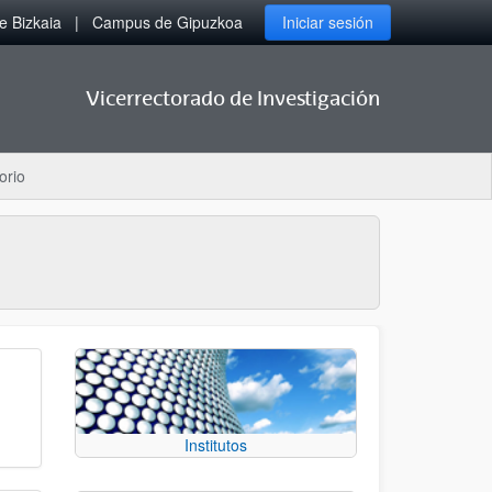
 Bizkaia
Campus de Gipuzkoa
Iniciar sesión
Vicerrectorado de Investigación
orio
Institutos