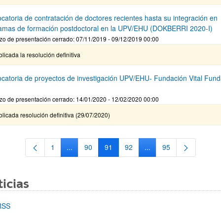
catoria de contratación de doctores recientes hasta su integración en
amas de formación postdoctoral en la UPV/EHU (DOKBERRI 2020-I)
zo de presentación cerrado: 07/11/2019 - 09/12/2019 00:00
licada la resolución definitiva
catoria de proyectos de investigación UPV/EHU- Fundación Vital Fund
zo de presentación cerrado: 14/01/2020 - 12/02/2020 00:00
licada resolución definitiva (29/07/2020)
1
...
90
91
92
...
95
Página
Páginas intermedias Use TAB para desplazarse.
Página
Página
Página
Páginas intermedias Us
Página
icias
RSS