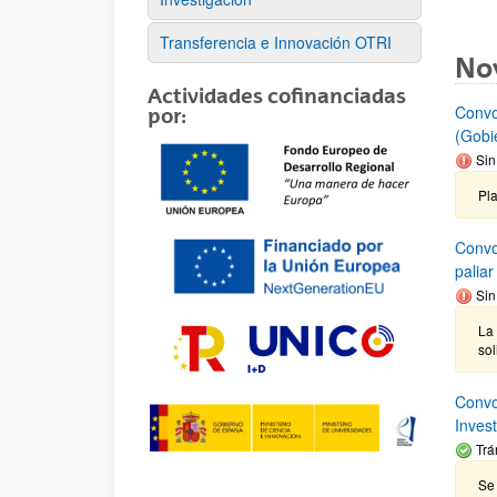
Transferencia e Innovación OTRI
No
Actividades cofinanciadas
Convo
por:
(Gobi
Sin
Pla
Convo
palia
Sin
La
sol
Convo
Inves
Trá
Se 