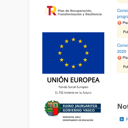
Convo
progr
Pla
Pub
Convo
2020
Pla
Pub
Not