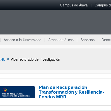
Campus de Álava
Campus de
Acceso a la Universidad
Áreas temáticas
Servicios
Direct
EHU
Vicerrectorado de Investigación
Plan de Recuperación
Transformación y Resiliencia-
Fondos MRR
ar subpáginas