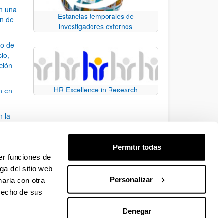
an una
Estancias temporales de
ón de
investigadores externos
io de
cio,
ación
HR Excellence in Research
n en
n la
álisis
Permitir todas
bo
er funciones de
ga del sitio web
Personalizar
arla con otra
para desplazarse.
 hecho de sus
Denegar