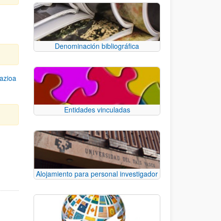
Denominación bibliográfica
azioa
Entidades vinculadas
e TAB para desplazarse.
Alojamiento para personal investigador