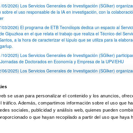
1/05/2026) Los Servicios Generales de Investigación (SGIker) organiz
n sobre el uso responsable de la IA en investigación, con la colaboraci
er
7/03/2026) El programa de ETB Tecnólopis dedica un espacio al Servic
 Gipuzkoa en el que relata el trabajo que realiza el Técnico del Servi
Santos, a la hora de caracterizar el lúpulo que se utiliza para la elabor
garlup.
1/10/2025) Los Servicios Generales de Investigación (SGIker) participa
I Jornadas de Doctorados en Economía y Empresa de la UPV/EHU
2/06/2025) Los Servicios Generales de Investigación (SGIker) organiza
a nº 28 para la discusión de resultados de los ensayos de aptitud de an
tal orgánico y análisis isotópico
ies
3/05/2025) El Servicio de RMN-Gipuzkoa de los SGIker ha llevado a ca
web se usan para personalizar el contenido y los anuncios, ofrec
aracterización química de dos variedades de lúpulo silvestre
el tráfico. Además, compartimos información sobre el uso que ha
1
2
3
...
79
edes sociales, publicidad y análisis web, quienes pueden combin
Página
Página
Página
Páginas intermedias Use TAB 
Página
proporcionado o que hayan recopilado a partir del uso que haya