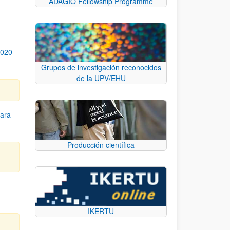
ADAGIO Fellowship Programme
2020
Grupos de investigación reconocidos
de la UPV/EHU
ara
Producción científica
IKERTU