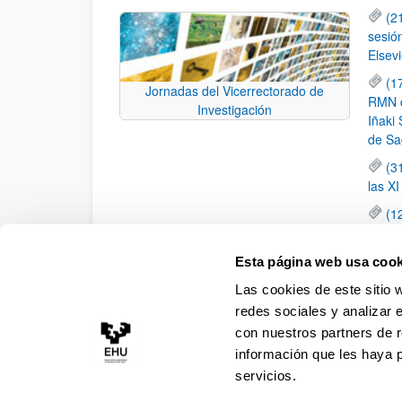
(2
sesió
Elsevi
(1
Jornadas del Vicerrectorado de
RMN de
Investigación
Iñaki 
de Sa
(3
las X
(1
jornad
elemen
Esta página web usa cook
(1
Las cookies de este sitio 
una c
redes sociales y analizar 
con nuestros partners de r
información que les haya 
servicios.