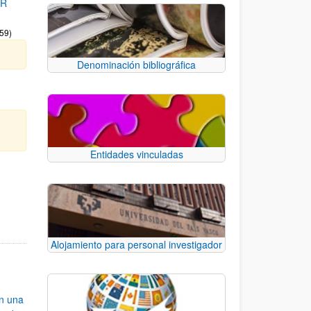
OR
:59)
Denominación bibliográfica
Entidades vinculadas
e.
 TAB para desplazarse.
Alojamiento para personal investigador
an una