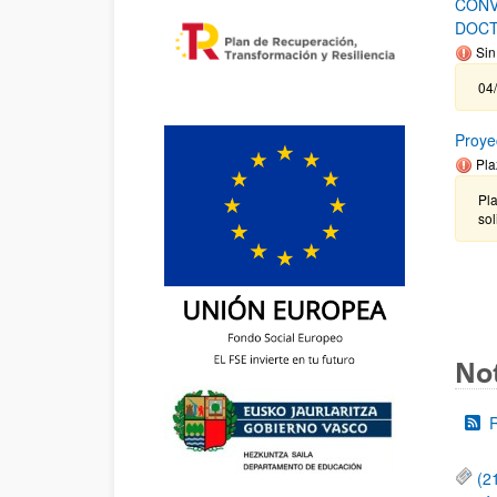
CONV
DOCT
Sin
04/
Proye
Pla
Pla
sol
Not
(2