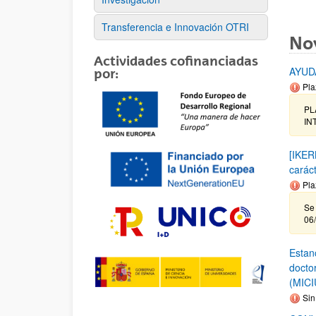
Transferencia e Innovación OTRI
No
Actividades cofinanciadas
AYUD
por:
Pla
PL
INT
[IKER
carác
Pla
Se 
06
Estanc
docto
(MICI
Sin