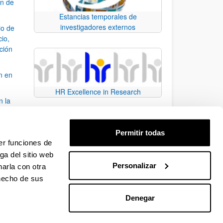
ón de
Estancias temporales de
investigadores externos
io de
cio,
ación
n en
HR Excellence in Research
n la
álisis
Permitir todas
bo
er funciones de
ga del sitio web
Personalizar
arla con otra
para desplazarse.
 hecho de sus
Denegar