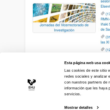
sesió
Elsevi
(1
RMN de
Iñaki 
Jornadas del Vicerrectorado de
de Sa
Investigación
(3
las X
(1
jornad
elemen
Esta página web usa cook
(1
Las cookies de este sitio 
una c
redes sociales y analizar 
con nuestros partners de r
información que les haya 
servicios.
Mostrar detalles