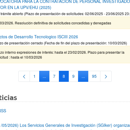
OCATORIA PARA LA CONTRATACIÓN DE PERSONAL INVESTIGAD
OR EN LA UPV/EHU (2025)
 trámite abierto (Plazo de presentación de solicitudes: 02/06/2025 - 23/06/2025 23
03/2026. Resolución definitiva de solicitudes concedidas y denegadas
ctos de Desarrollo Tecnologico ISCIII 2026
zo de presentación cerrado (Fecha de fin del plazo de presentación: 10/03/2026)
zo interno expresiones de interés: hasta el 23/02/2026. Plazo para presentar la
icitud : hasta el 10/03/2026
1
...
7
8
9
...
95
Página
Páginas intermedias Use TAB para desplazars
Página
Página
Página
Páginas intermedias Use
Página
icias
RSS
1/05/2026) Los Servicios Generales de Investigación (SGIker) organiz