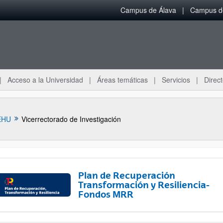
Campus de Álava
Campus de
Acceso a la Universidad
Áreas temáticas
Servicios
Direct
EHU
Vicerrectorado de Investigación
Plan de Recuperación
Transformación y Resiliencia-
Fondos MRR
ar subpáginas