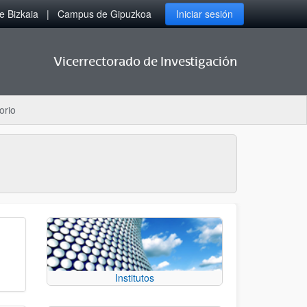
 Bizkaia
Campus de Gipuzkoa
Iniciar sesión
Vicerrectorado de Investigación
orio
Institutos