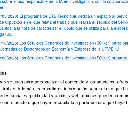
n sobre el uso responsable de la IA en investigación, con la colaboraci
er
7/03/2026) El programa de ETB Tecnólopis dedica un espacio al Servic
 Gipuzkoa en el que relata el trabajo que realiza el Técnico del Servi
Santos, a la hora de caracterizar el lúpulo que se utiliza para la elabor
garlup.
1/10/2025) Los Servicios Generales de Investigación (SGIker) participa
I Jornadas de Doctorados en Economía y Empresa de la UPV/EHU
2/06/2025) Los Servicios Generales de Investigación (SGIker) organiza
a nº 28 para la discusión de resultados de los ensayos de aptitud de an
tal orgánico y análisis isotópico
ies
3/05/2025) El Servicio de RMN-Gipuzkoa de los SGIker ha llevado a ca
web se usan para personalizar el contenido y los anuncios, ofrec
aracterización química de dos variedades de lúpulo silvestre
el tráfico. Además, compartimos información sobre el uso que ha
1
2
3
...
79
edes sociales, publicidad y análisis web, quienes pueden combin
Página
Página
Página
Páginas intermedias Use TAB 
Página
proporcionado o que hayan recopilado a partir del uso que haya