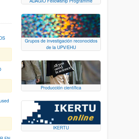
ADAGIO Fellowship Programme
OS
Grupos de investigación reconocidos
de la UPV/EHU
O
Producción científica
cused
IKERTU
R EN