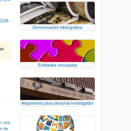
ADOR
Denominación bibliográfica
 de
Entidades vinculadas
para desplazarse.
Alojamiento para personal investigador
an una
ón de