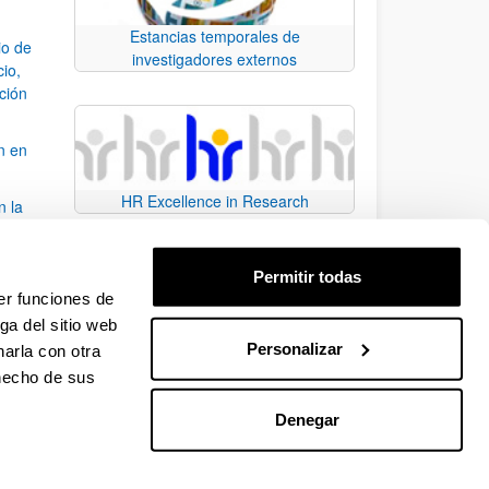
Estancias temporales de
io de
investigadores externos
cio,
ación
n en
HR Excellence in Research
n la
álisis
Permitir todas
bo
er funciones de
ga del sitio web
Personalizar
arla con otra
para desplazarse.
 hecho de sus
Denegar
EHU