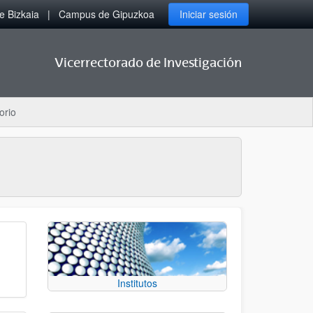
 Bizkaia
Campus de Gipuzkoa
Iniciar sesión
Vicerrectorado de Investigación
orio
Institutos