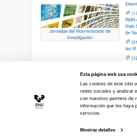
Elsevi
(1
RMN de
Iñaki 
Jornadas del Vicerrectorado de
de Sa
Investigación
(3
las X
(1
jornad
elemen
Esta página web usa cook
(1
Las cookies de este sitio 
una c
redes sociales y analizar 
con nuestros partners de r
información que les haya 
servicios.
Mostrar detalles
Accesibilidad
Información legal
Contacto
Ma