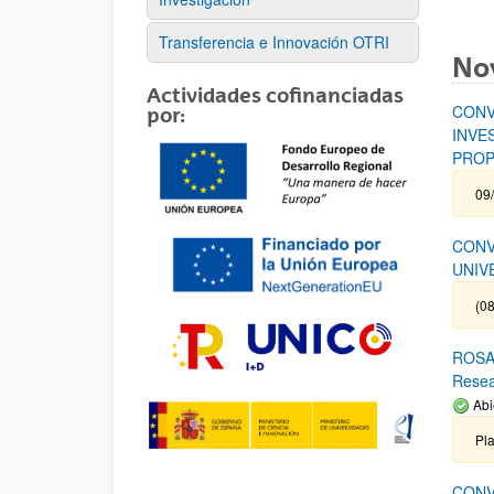
Transferencia e Innovación OTRI
No
Actividades cofinanciadas
CONV
por:
INVE
PROP
09
CONV
UNIV
(08
ROSA 
Rese
Abi
Pl
CONV