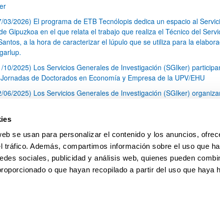
er
7/03/2026) El programa de ETB Tecnólopis dedica un espacio al Servic
 Gipuzkoa en el que relata el trabajo que realiza el Técnico del Servi
Santos, a la hora de caracterizar el lúpulo que se utiliza para la elabor
garlup.
1/10/2025) Los Servicios Generales de Investigación (SGIker) participa
I Jornadas de Doctorados en Economía y Empresa de la UPV/EHU
2/06/2025) Los Servicios Generales de Investigación (SGIker) organiza
a nº 28 para la discusión de resultados de los ensayos de aptitud de an
tal orgánico y análisis isotópico
ies
3/05/2025) El Servicio de RMN-Gipuzkoa de los SGIker ha llevado a ca
web se usan para personalizar el contenido y los anuncios, ofrec
aracterización química de dos variedades de lúpulo silvestre
el tráfico. Además, compartimos información sobre el uso que ha
1
2
3
...
79
edes sociales, publicidad y análisis web, quienes pueden combin
Página
Página
Página
Páginas intermedias Use TAB 
Página
proporcionado o que hayan recopilado a partir del uso que haya
pa
Ayuda