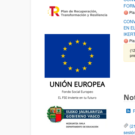
FORM
Pla
CONV
EN E
IKER
Pla
(12
pre
Not
(2
sesió