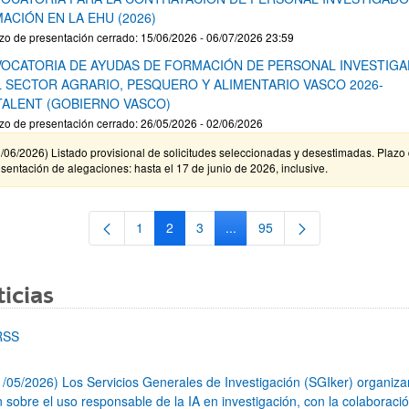
ACIÓN EN LA EHU (2026)
zo de presentación cerrado: 15/06/2026 - 06/07/2026 23:59
OCATORIA DE AYUDAS DE FORMACIÓN DE PERSONAL INVESTIG
L SECTOR AGRARIO, PESQUERO Y ALIMENTARIO VASCO 2026-
TALENT (GOBIERNO VASCO)
zo de presentación cerrado: 26/05/2026 - 02/06/2026
/06/2026) Listado provisional de solicitudes seleccionadas y desestimadas. Plazo
sentación de alegaciones: hasta el 17 de junio de 2026, inclusive.
1
2
3
...
95
Página
Página
Página
Páginas intermedias Use TAB 
Página
icias
RSS
1/05/2026) Los Servicios Generales de Investigación (SGIker) organiz
n sobre el uso responsable de la IA en investigación, con la colaboraci