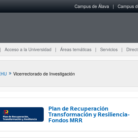
Campus de Álava
Campus de
Acceso a la Universidad
Áreas temáticas
Servicios
Direct
EHU
Vicerrectorado de Investigación
Plan de Recuperación
Transformación y Resiliencia-
Fondos MRR
ar subpáginas