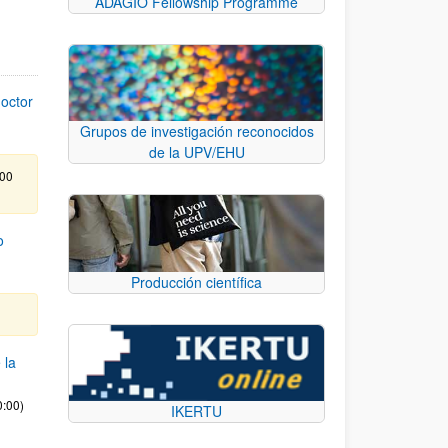
ADAGIO Fellowship Programme
octor
Grupos de investigación reconocidos
de la UPV/EHU
:00
o
Producción científica
 la
0:00)
IKERTU