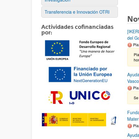
Transferencia e Innovación OTRI
No
Actividades cofinanciadas
[IKER
por:
del G
Pla
Pla
ho
Ayuda
Vasc
Pla
Se 
Funda
Mater
Pla
Ayuda