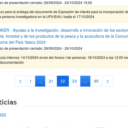
zo de presentación cerrado: 26/09/2024 - 24/10/2024 15:00
zo para la entrega del documento de Expresión de interés para la incorporación d
a persona investigadora en la UPV/EHU: hasta el 17/10/2024
KER - Ayudas a la investigación, desarrollo e innovación de los sector
la, forestal y de los productos de la pesca y la acuicultura de la Comu
oma del País Vasco 2024
zo de presentación cerrado: 26/09/2024 - 26/10/2024
zos internos: 14/10/2024 envío del Anexo I de personal. 18/10/2024 a las 12:00 re
 documentación
1
...
21
22
23
...
95
Página
Páginas intermedias Use TAB para desplazarse.
Página
Página
Página
Páginas intermedias Us
Página
icias
RSS