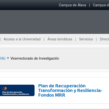
Campus de Álava
Campus de
Acceso a la Universidad
Áreas temáticas
Servicios
Direct
EHU
Vicerrectorado de Investigación
Plan de Recuperación
Transformación y Resiliencia-
Fondos MRR
ar subpáginas