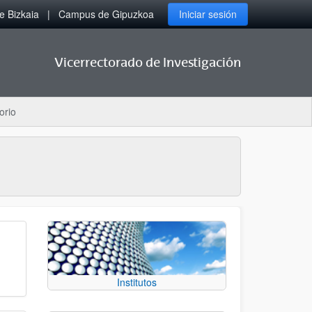
 Bizkaia
Campus de Gipuzkoa
Iniciar sesión
Vicerrectorado de Investigación
orio
Institutos