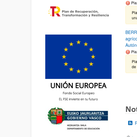
Pla
Pla
un
BERRI
agríco
Autón
Pla
Pla
de
Not