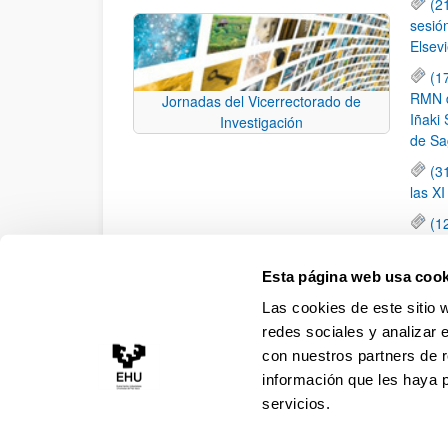
(2
sesió
Elsevi
(1
RMN de
Jornadas del Vicerrectorado de
Iñaki 
Investigación
de Sa
(3
las X
(1
jornad
elemen
Esta página web usa cook
(1
Las cookies de este sitio 
una c
redes sociales y analizar 
con nuestros partners de r
información que les haya 
servicios.