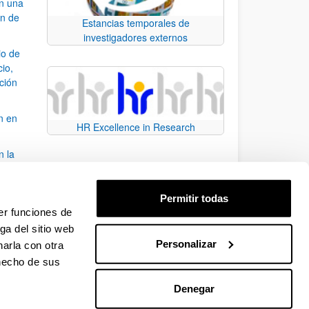
an una
ón de
Estancias temporales de
investigadores externos
io de
cio,
ación
n en
HR Excellence in Research
n la
álisis
Permitir todas
bo
er funciones de
ga del sitio web
Personalizar
arla con otra
para desplazarse.
 hecho de sus
Denegar