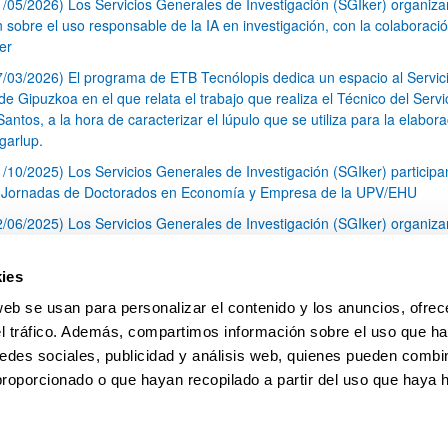
1/05/2026) Los Servicios Generales de Investigación (SGIker) organiz
n sobre el uso responsable de la IA en investigación, con la colaboraci
er
7/03/2026) El programa de ETB Tecnólopis dedica un espacio al Servic
 Gipuzkoa en el que relata el trabajo que realiza el Técnico del Servi
Santos, a la hora de caracterizar el lúpulo que se utiliza para la elabor
garlup.
1/10/2025) Los Servicios Generales de Investigación (SGIker) participa
I Jornadas de Doctorados en Economía y Empresa de la UPV/EHU
2/06/2025) Los Servicios Generales de Investigación (SGIker) organiza
a nº 28 para la discusión de resultados de los ensayos de aptitud de an
tal orgánico y análisis isotópico
ies
3/05/2025) El Servicio de RMN-Gipuzkoa de los SGIker ha llevado a ca
web se usan para personalizar el contenido y los anuncios, ofrec
aracterización química de dos variedades de lúpulo silvestre
el tráfico. Además, compartimos información sobre el uso que ha
1
2
3
...
79
edes sociales, publicidad y análisis web, quienes pueden combin
Página
Página
Página
Páginas intermedias Use TAB 
Página
proporcionado o que hayan recopilado a partir del uso que haya