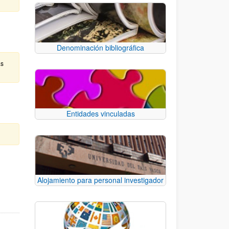
Denominación bibliográfica
as
Entidades vinculadas
e TAB para desplazarse.
Alojamiento para personal investigador