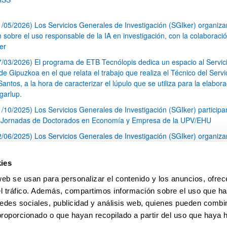
1/05/2026) Los Servicios Generales de Investigación (SGIker) organiz
n sobre el uso responsable de la IA en investigación, con la colaboraci
er
7/03/2026) El programa de ETB Tecnólopis dedica un espacio al Servic
 Gipuzkoa en el que relata el trabajo que realiza el Técnico del Servi
Santos, a la hora de caracterizar el lúpulo que se utiliza para la elabor
garlup.
1/10/2025) Los Servicios Generales de Investigación (SGIker) participa
I Jornadas de Doctorados en Economía y Empresa de la UPV/EHU
2/06/2025) Los Servicios Generales de Investigación (SGIker) organiza
a nº 28 para la discusión de resultados de los ensayos de aptitud de an
tal orgánico y análisis isotópico
ies
3/05/2025) El Servicio de RMN-Gipuzkoa de los SGIker ha llevado a ca
web se usan para personalizar el contenido y los anuncios, ofrec
aracterización química de dos variedades de lúpulo silvestre
el tráfico. Además, compartimos información sobre el uso que ha
1
2
3
...
79
edes sociales, publicidad y análisis web, quienes pueden combin
Página
Página
Página
Páginas intermedias Use TAB 
Página
proporcionado o que hayan recopilado a partir del uso que haya