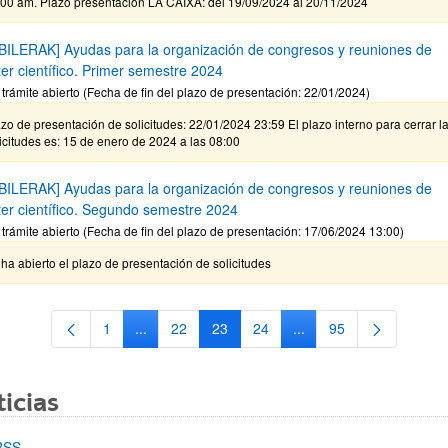
:00 am. Plazo presentacion LA CAIXA: del 19/09/2024 al 20/11/2024
BILERAK] Ayudas para la organización de congresos y reuniones de
ter científico. Primer semestre 2024
 trámite abierto (Fecha de fin del plazo de presentación: 22/01/2024)
zo de presentación de solicitudes: 22/01/2024 23:59 El plazo interno para cerrar l
icitudes es: 15 de enero de 2024 a las 08:00
BILERAK] Ayudas para la organización de congresos y reuniones de
ter científico. Segundo semestre 2024
 trámite abierto (Fecha de fin del plazo de presentación: 17/06/2024 13:00)
ha abierto el plazo de presentación de solicitudes
1
...
22
23
24
...
95
Página
Páginas intermedias Use TAB para desplazarse.
Página
Página
Página
Páginas intermedias Us
Página
icias
RSS