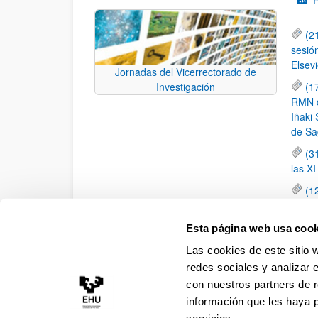
(2
sesió
Elsevi
Jornadas del Vicerrectorado de
(1
Investigación
RMN de
Iñaki 
de Sa
(3
las X
(1
jornad
elemen
Esta página web usa cook
(1
Las cookies de este sitio 
una c
redes sociales y analizar 
con nuestros partners de r
información que les haya 