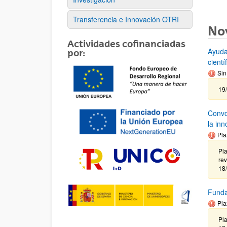
Transferencia e Innovación OTRI
No
Actividades cofinanciadas
Ayuda
por:
cient
Sin
19
Convoc
la in
Pla
Pla
rev
18/
Funda
Pla
Pla