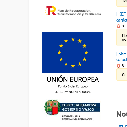
12
[IKER
carác
Sin
Pla
sol
[IKER
carác
Sin
Se 
Not