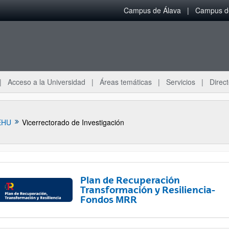
Campus de Álava
Campus de
Acceso a la Universidad
Áreas temáticas
Servicios
Direct
EHU
Vicerrectorado de Investigación
Plan de Recuperación
Transformación y Resiliencia-
Fondos MRR
ar subpáginas