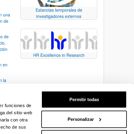
Estancias temporales de
an una
investigadores externos
ón de
io de
cio,
ación
HR Excellence in Research
n en
n la
álisis
Permitir todas
bo
er funciones de
ga del sitio web
Personalizar
arla con otra
para desplazarse.
 hecho de sus