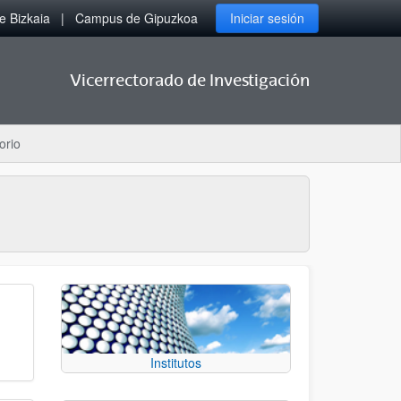
 Bizkaia
Campus de Gipuzkoa
Iniciar sesión
Vicerrectorado de Investigación
orio
Institutos