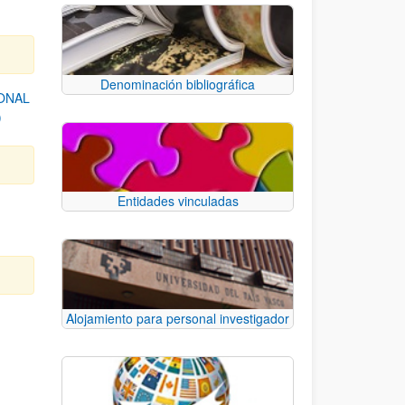
Denominación bibliográfica
ONAL
)
Entidades vinculadas
Alojamiento para personal investigador
e TAB para desplazarse.