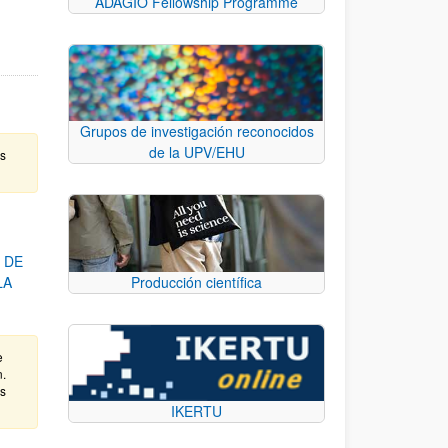
ADAGIO Fellowship Programme
Grupos de investigación reconocidos
de la UPV/EHU
as
 DE
LA
Producción científica
e
n.
as
IKERTU