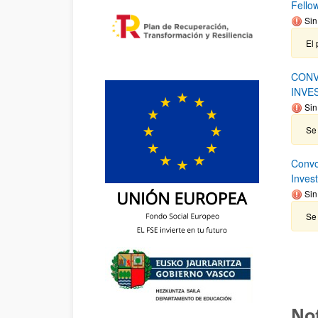
Fello
Sin
El 
CONV
INVE
Sin
Se 
Convo
Inves
Sin
Se 
Not