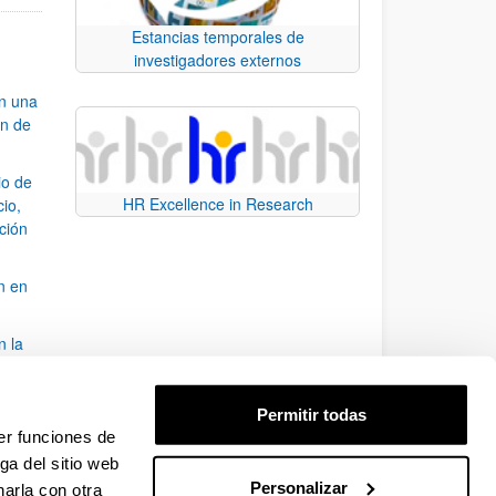
Estancias temporales de
investigadores externos
an una
ón de
io de
HR Excellence in Research
cio,
ación
n en
n la
álisis
Permitir todas
bo
er funciones de
ga del sitio web
Personalizar
arla con otra