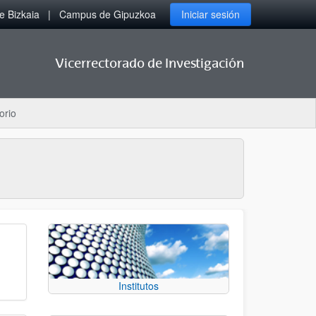
 Bizkaia
Campus de Gipuzkoa
Iniciar sesión
Vicerrectorado de Investigación
orio
Institutos