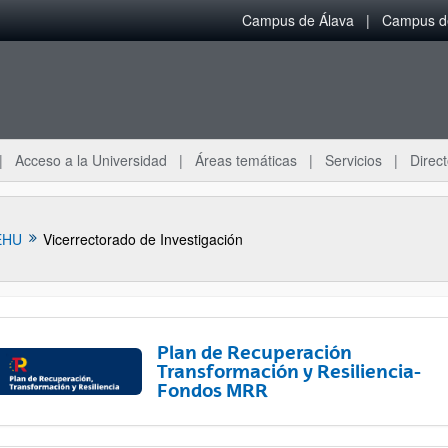
Campus de Álava
Campus de
Acceso a la Universidad
Áreas temáticas
Servicios
Direct
EHU
Vicerrectorado de Investigación
Plan de Recuperación
Transformación y Resiliencia-
Fondos MRR
ar subpáginas