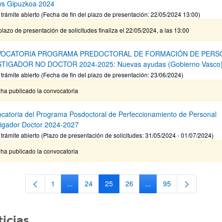
ws Gipuzkoa 2024
 trámite abierto (Fecha de fin del plazo de presentación: 22/05/2024 13:00)
plazo de presentación de solicitudes finaliza el 22/05/2024, a las 13:00
OCATORIA PROGRAMA PREDOCTORAL DE FORMACIÓN DE PERS
STIGADOR NO DOCTOR 2024-2025: Nuevas ayudas (Gobierno Vasco
 trámite abierto (Fecha de fin del plazo de presentación: 23/06/2024)
ha publicado la convocatoria
catoria del Programa Posdoctoral de Perfeccionamiento de Personal
tigador Doctor 2024-2027
 trámite abierto (Plazo de presentación de solicitudes: 31/05/2024 - 01/07/2024)
ha publicado la convocatoria
1
...
24
25
26
...
95
Página
Páginas intermedias Use TAB para desplazarse.
Página
Página
Página
Páginas intermedias Us
Página
icias