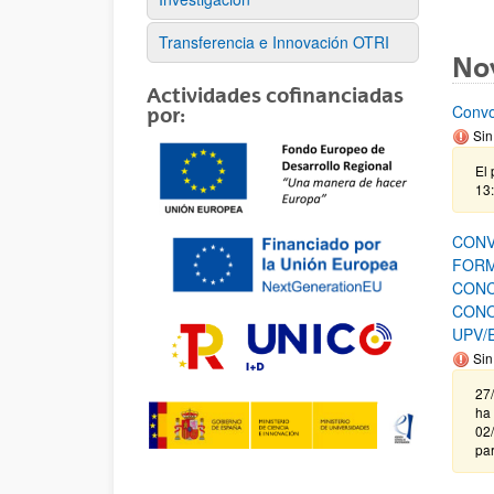
Transferencia e Innovación OTRI
No
Actividades cofinanciadas
Convo
por:
Sin
El 
13:
CONV
FORM
CONC
CONO
UPV/
Sin
27
ha 
02/
par