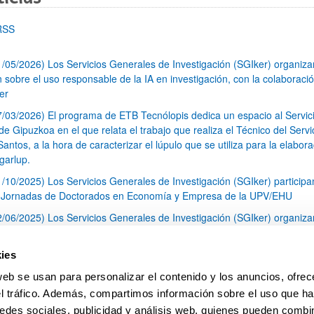
RSS
1/05/2026) Los Servicios Generales de Investigación (SGIker) organiz
n sobre el uso responsable de la IA en investigación, con la colaboraci
er
7/03/2026) El programa de ETB Tecnólopis dedica un espacio al Servic
 Gipuzkoa en el que relata el trabajo que realiza el Técnico del Servi
Santos, a la hora de caracterizar el lúpulo que se utiliza para la elabor
garlup.
1/10/2025) Los Servicios Generales de Investigación (SGIker) participa
I Jornadas de Doctorados en Economía y Empresa de la UPV/EHU
2/06/2025) Los Servicios Generales de Investigación (SGIker) organiza
a nº 28 para la discusión de resultados de los ensayos de aptitud de an
tal orgánico y análisis isotópico
ies
3/05/2025) El Servicio de RMN-Gipuzkoa de los SGIker ha llevado a ca
web se usan para personalizar el contenido y los anuncios, ofrec
aracterización química de dos variedades de lúpulo silvestre
el tráfico. Además, compartimos información sobre el uso que ha
1
2
3
...
79
edes sociales, publicidad y análisis web, quienes pueden combin