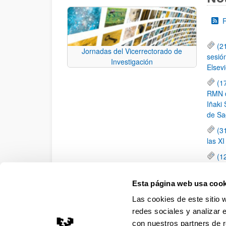
(2
Jornadas del Vicerrectorado de
sesió
Investigación
Elsevi
(1
RMN de
Iñaki 
de Sa
(3
las X
(1
jornad
elemen
Esta página web usa cook
(1
Las cookies de este sitio 
una c
redes sociales y analizar 
con nuestros partners de r