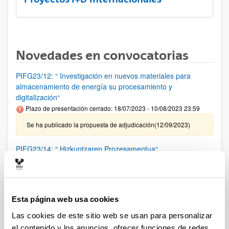
Novedades en convocatorias
PIFG23/12: “ Investigación en nuevos materiales para
almacenamiento de energía su procesamiento y
digitalización“
Plazo de presentación cerrado: 18/07/2023 - 10/08/2023 23:59
Se ha publicado la propuesta de adjudicación(12/09/2023)
PIFG23/14: “ Hizkuntzaren Prozesamentua“
Plazo de presentación cerrado: 20/07/2023 - 14/08/2023 23:59
Se ha publicado la propuesta de adjudicación(12/09/2023)
Esta página web usa cookies
PIFG23/13: “ Modelado, simulación, emulación y Control de
Sistemas de Energía, así como de robótica móvil mediante
Las cookies de este sitio web se usan para personalizar
aprendizaje profundo y otras técnicas inteligentes“
el contenido y los anuncios, ofrecer funciones de redes